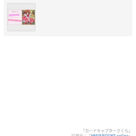
「カードキャプターさくら」
引用元：「
HMV&BOOKS online
」