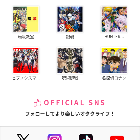
暗殺教室
銀魂
HUNTER...
ヒプノシスマ...
呪術廻戦
名探偵コナン
OFFICIAL SNS
フォローしてより楽しいオタクライフ！