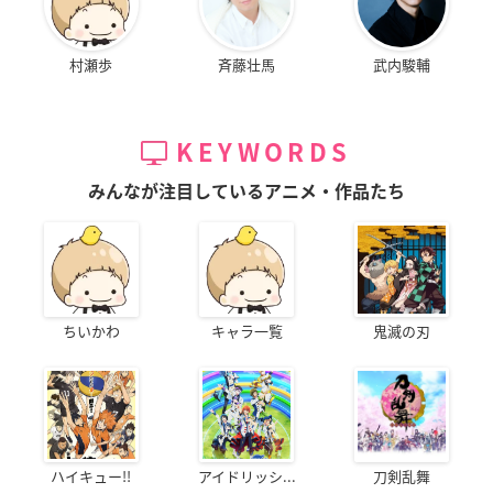
村瀬歩
斉藤壮馬
武内駿輔
KEYWORDS
みんなが注目しているアニメ・作品たち
ちいかわ
キャラ一覧
鬼滅の刃
ハイキュー!!
アイドリッシ...
刀剣乱舞