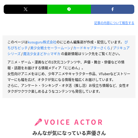
記事の内容について報告する
このページは
kusuguru株式会社
のにじめん編集部が作成・配信しています。
ぴ
ちぴちピッチ
/
美少女戦士セーラームーン
/
カードキャプターさくら
/
プリキュア
シリーズ
/
魔法少女まどか☆マギカ
の最新情報はリンク先をご覧ください。
アニメ・ゲーム・漫画などの2次元コンテンツや、声優・舞台・俳優などの情
報・話題をお届けする情報メディア「にじめん」。
女性向けアニメをはじめ、少年アニメやキャラクター作品、VTuberなどストリー
マーにも幅を広げ、オタクが気になる情報を幅広くお届けしています。
さらに、アンケート・ランキング・オタ活（推し活）お役立ち情報など、女性オ
タクがワクワク楽しめるようなコンテンツも発信しています。
VOICE ACTOR
みんなが気になっている声優さん