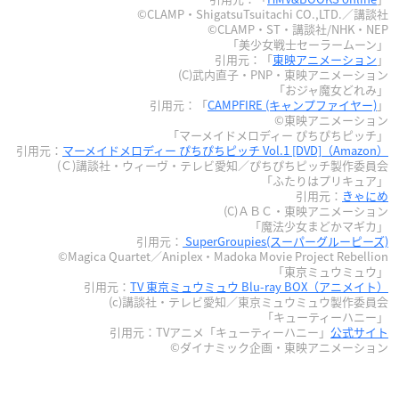
©CLAMP・ShigatsuTsuitachi CO.,LTD.／講談社
©CLAMP・ST・講談社/NHK・NEP
「美少女戦士セーラームーン」
引用元：「
東映アニメーション
」
(C)武内直子・PNP・東映アニメーション
「おジャ魔女どれみ」
引用元：「
CAMPFIRE (キャンプファイヤー)
」
©東映アニメーション
「マーメイドメロディー ぴちぴちピッチ」
引用元：
マーメイドメロディー ぴちぴちピッチ Vol.1 [DVD]（Amazon）
(Ｃ)講談社・ウィーヴ・テレビ愛知／ぴちぴちピッチ製作委員会
「ふたりはプリキュア」
引用元：
きゃにめ
(C)ＡＢＣ・東映アニメーション
「魔法少女まどかマギカ」
引用元：
SuperGroupies(スーパーグルーピーズ)
©Magica Quartet／Aniplex・Madoka Movie Project Rebellion
「東京ミュウミュウ」
引用元：
TV 東京ミュウミュウ Blu-ray BOX（アニメイト）
(c)講談社・テレビ愛知／東京ミュウミュウ製作委員会
「キューティーハニー」
引用元：TVアニメ「キューティーハニー」
公式サイト
©ダイナミック企画・東映アニメーション