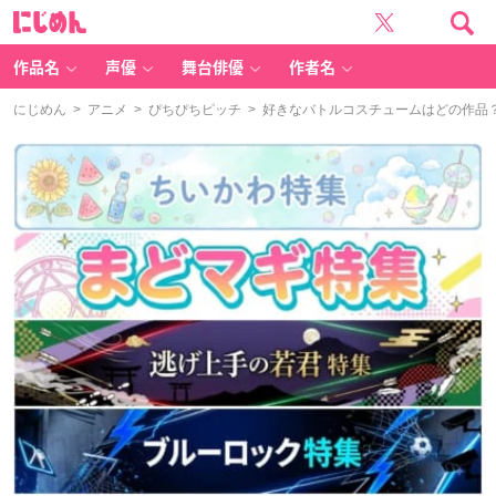
に
じ
め
ん
作品名
声優
舞台俳優
作者名
にじめん
>
アニメ
>
ぴちぴちピッチ
> 好きなバトルコスチュームはどの作品