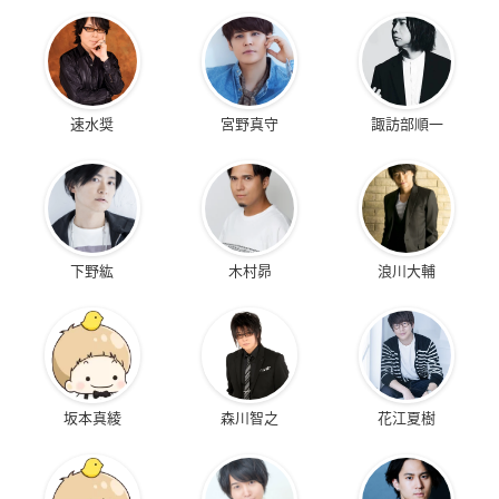
速水奨
宮野真守
諏訪部順一
下野紘
木村昴
浪川大輔
坂本真綾
森川智之
花江夏樹