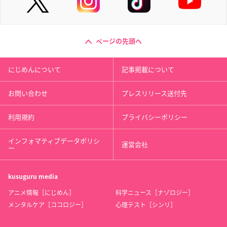
ページの先頭へ
にじめんについて
記事掲載について
お問い合わせ
プレスリリース送付先
利用規約
プライバシーポリシー
インフォマティブデータポリシ
運営会社
ー
kusuguru
media
アニメ情報［にじめん］
科学ニュース［ナゾロジー］
メンタルケア［ココロジー］
心理テスト［シンリ］