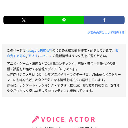
記事の内容について報告する
このページは
kusuguru株式会社
のにじめん編集部が作成・配信しています。
吸
血鬼すぐ死ぬ
/
アプリ
/
ニュース
の最新情報はリンク先をご覧ください。
アニメ・ゲーム・漫画などの2次元コンテンツや、声優・舞台・俳優などの情
報・話題をお届けする情報メディア「にじめん」。
女性向けアニメをはじめ、少年アニメやキャラクター作品、VTuberなどストリー
マーにも幅を広げ、オタクが気になる情報を幅広くお届けしています。
さらに、アンケート・ランキング・オタ活（推し活）お役立ち情報など、女性オ
タクがワクワク楽しめるようなコンテンツも発信しています。
VOICE ACTOR