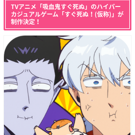
TVアニメ「吸血鬼すぐ死ぬ」のハイパー
カジュアルゲーム「すぐ死ぬ！(仮称)」が
制作決定！