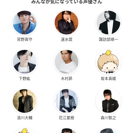
みんなが気になっている声優さん
宮野真守
速水奨
諏訪部順一
下野紘
木村昴
坂本真綾
浪川大輔
花江夏樹
森川智之