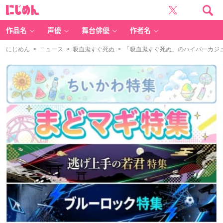
に
じ
め
ん
作品名
声優
舞台俳優
作者名
にじめん
>
ニュース
>
吸血鬼すぐ死ぬ
> 「吸血鬼すぐ死ぬ」のハイパーカジ