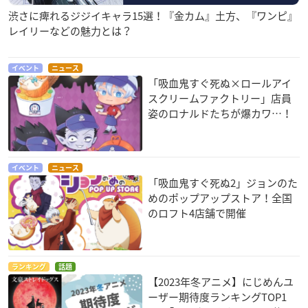
渋さに痺れるジジイキャラ15選！『金カム』土方、『ワンピ』
レイリーなどの魅力とは？
イベント
ニュース
「吸血鬼すぐ死ぬ×ロールアイ
スクリームファクトリー」店員
姿のロナルドたちが爆カワ…！
イベント
ニュース
「吸血鬼すぐ死ぬ2」ジョンのた
めのポップアップストア！全国
のロフト4店舗で開催
ランキング
話題
【2023年冬アニメ】にじめんユ
ーザー期待度ランキングTOP1