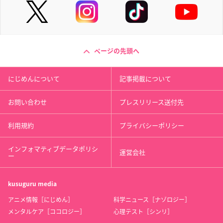
ページの先頭へ
にじめんについて
記事掲載について
お問い合わせ
プレスリリース送付先
利用規約
プライバシーポリシー
インフォマティブデータポリシ
運営会社
ー
kusuguru
media
アニメ情報［にじめん］
科学ニュース［ナゾロジー］
メンタルケア［ココロジー］
心理テスト［シンリ］