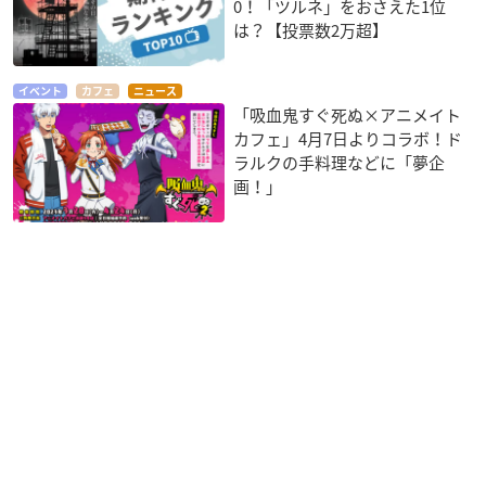
0！「ツルネ」をおさえた1位
は？【投票数2万超】
イベント
カフェ
ニュース
「吸血鬼すぐ死ぬ×アニメイト
カフェ」4月7日よりコラボ！ド
ラルクの手料理などに「夢企
画！」