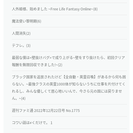
人外姫様、始めました ~Free Life Fantasy Online~(8)
魔法使い黎明期(6)
人間消失(2)
テフレ。(3)
最弱な僕は<壁抜けバグ>で成り上がる~壁をすり抜けたら、初回クリア
報酬を無限回収できました!~(2)
ブラック国家を追放されたけど【全自動・英霊召喚】があるから何も困
らない。~最強クラスの英霊1000体が知らないうちに仕事を片付けてく
れるし、みんな優しくて居心地いいんで、今さら元の国には戻りませ
ん。~(4)
週刊ファミ通 2022年12月22日号 No.1775
コワい話は≠くだけで。 1