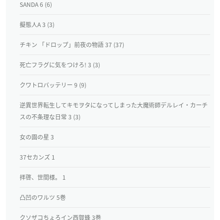
SANDA 6 (6)
擬態人A 3 (3)
チキン 「ドロップ」前夜の物語 37 (37)
死亡フラグに気をつけろ! 3 (3)
クワトロバッテリー 9 (9)
逆異世界転生してキモヲタになってしまった大魔術師デルレイ・カーチ
スの不条理な日常 3 (3)
女の園の星 3
37セカンズ 1
拝啓、世間様。 1
凸凹のワルツ 5巻
クソザコちょろイン西賀蜂 3巻