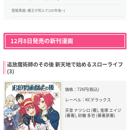
聖戦勇戯~魔王が死んで100年後~1
12月8日発売の新刊漫画
追放魔術師のその後 新天地で始めるスローライフ
(3)
価格：726円(税込)
レーベル：KCデラックス
天音 ナツシロ (著), 兎塚 エイジ
(著著), 砂糖 多労 (著著原著)