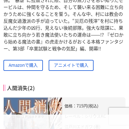
ービルは、仲間を守るため、そして襲い来る困難に立ち向
かうために強くなることを誓う。そんな中、村には教会の
反魔女過激派の手が迫っていた。“災厄の残滓”を村に持ち
込んだ少年の凶行、見えない後続部隊。強大な陰謀に、果
敢に立ち向かう若き魔法使いたちの運命は――!? 『ゼロか
ら始める魔法の書』の虎走かけるがおくる本格ファンタジ
ー、第3部「卒業試験と戦争の気配」編、開幕!!
Amazonで購入
アニメイトで購入
人間消失(2)
価格：715円(税込)
レーベル：シリウスKC
江戸川エドガワ (著)