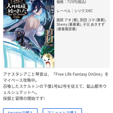
価格：715円(税込)
レーベル：シリウスKC
園原 アオ (著), 割田 コマ (著著),
Sherry (著著著), 子日 あきすず
(著著著原著)
アナスタシアこと琴音は、「Free Life Fantasy Online」を
マイペース攻略中。
召喚したスケルトンの下僕1号&2号を従えて、鉱山都市ウ
ェルシュテットへ。
採掘と冒険の開始です!
Amazonで購入
アニメイトで購入