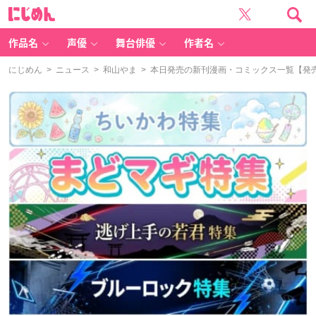
に
じ
め
ん
作品名
声優
舞台俳優
作者名
にじめん
>
ニュース
>
和山やま
> 本日発売の新刊漫画・コミックス一覧【発売日