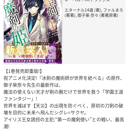
エターナル14歳 (著), ファルまろ
(著著), 御子柴 奈々 (著著原著)
【1巻発売即重版!】
祝アニメ化決定!『冰剣の魔術師が世界を統べる』の原作、
御子柴奈々先生の最新作は、
魔法の使えない天才が剣の腕だけで世界を救う「学園王道
ファンタジー」!
世界を滅ぼす【天災】の出現を防ぐべく、原初の刀剣の破
壊を目的に未来へ飛んだシグレ=サクヤ。
アイリス王女誘拐の主犯:”第一の魔剣使い”との戦い、最高
潮!