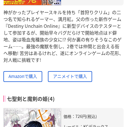
神がかったプレイヤースキルを持ち「首狩りクリム」の二
つ名で知られるゲーマー、満月紅。父の作った新作ゲーム
『Destiny Unchain Online』に新型デバイスのテスターと
して参加するが、開始早々バグだらけで開始地点はド僻
地、姿は吸血鬼種族の少女に!? 何か裏の有りそうなこのゲ
ーム……。最強の魔獣を倒し、2巻では仲間と出会える街
へ移動! 苦労はあるけれど、遂にオンラインゲームの花形、
対人戦に挑戦です!
Amazonで購入
アニメイトで購入
七聖剣と魔剣の姫(4)
価格：726円(税込)
レーベル：KCデラックス