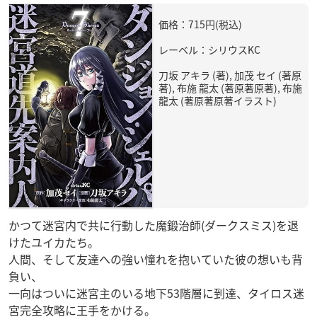
価格：715円(税込)
レーベル：シリウスKC
刀坂 アキラ (著), 加茂 セイ (著原
著), 布施 龍太 (著原著原著), 布施
龍太 (著原著原著イラスト)
かつて迷宮内で共に行動した魔鍛治師(ダークスミス)を退
けたユイカたち。
人間、そして友達への強い憧れを抱いていた彼の想いも背
負い、
一向はついに迷宮主のいる地下53階層に到達、タイロス迷
宮完全攻略に王手をかける。