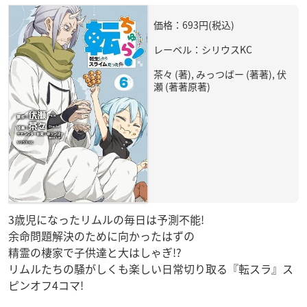
価格：693円(税込)
レーベル：シリウスKC
茶々 (著), みっつばー (著著), 伏
瀬 (著著原著)
3歳児になったリムルの毎日は予測不能!
余命問題解決のために向かったはずの
精霊の棲家で子供達と大はしゃぎ!?
リムルたちの騒がしくも楽しい日常切り取る『転スラ』ス
ピンオフ4コマ!