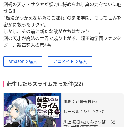
剣術の天才・サクヤが妖刀に秘められし真の力をついに魅
せる!!!
”魔法がつかえない落ちこぼれ”のまま学園、そして世界を
密かに救ったサクヤ。
しかし、その前に新たな敵が立ちはだかり――。
剣の天才が魔法の世界で成り上がる、超王道学園ファンタ
ジー、新章突入の第4巻!
Amazonで購入
アニメイトで購入
転生したらスライムだった件(22)
価格：748円(税込)
レーベル：シリウスKC
川上 泰樹 (著), みっつばー (著
著), 伏瀬 (著著原著)