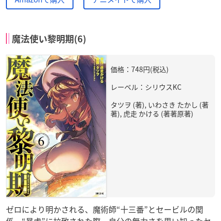
魔法使い黎明期(6)
価格：748円(税込)
レーベル：シリウスKC
タツヲ (著), いわさき たかし (著
著), 虎走 かける (著著原著)
ゼロにより明かされる、魔術師“十三番”とセービルの関
係。“暴虐”に拉致された際、自分の無力さを思い知ったセ