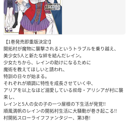
【1巻発売即重版決定!】
開拓村が魔物に襲撃されるというトラブルを乗り越え、
美少女5人と新たな絆を結んだレイン。
少女たちから、レインの助けになるために
魔術を教えてほしいと請われ、
特訓の日々が始まる。
それぞれが順調に特性を成長させていく中、
アリアを以上なほど溺愛している叔母・アリシアが村に襲
来し、
レインと5人の女の子の一つ屋根の下生活が発覚!!
順風満帆のレインの開拓村生活に大騒動が巻き起こる!!
村開拓スローライフファンタジー、第3巻!