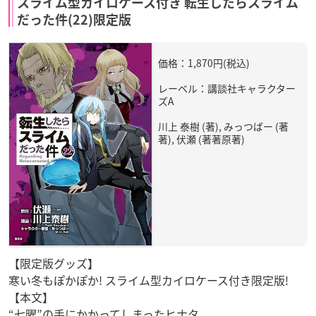
スライム型カイロケース付き 転生したらスライム
だった件(22)限定版
価格：1,870円(税込)
レーベル：講談社キャラクター
ズA
川上 泰樹 (著), みっつばー (著
著), 伏瀬 (著著原著)
【限定版グッズ】
寒い冬もぽかぽか! スライム型カイロケース付き限定版!
【本文】
“七曜”の手にかかってしまったヒナタ。