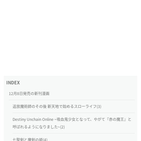
12月8日発売の新刊漫画
追放魔術師のその後 新天地で始めるスローライフ(3)
Destiny Unchain Online ~吸血鬼少女となって、やがて『赤の魔王』と
呼ばれるようになりました~(2)
七聖剣と魔剣の姫(4)