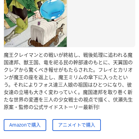
魔王クレイマンとの戦いが終結し、戦後処理に追われる魔
国連邦、獣王国、竜を祀る民の幹部達のもとに、天翼国の
クレアから驚くべき報せがもたらされた。フレイとカリオ
ンが魔王の座を返上し、魔王ミリムの傘下に入ったとい
う。それによりフォス達三人娘の祖国はひとつになり、彼
女達の立場も大きく変わっていく。魔国連邦を取り巻く新
たな世界の変遷を三人の少女戦士の視点で描く、伏瀬先生
原案・監修の公式サイドストーリー最新刊!
Amazonで購入
アニメイトで購入