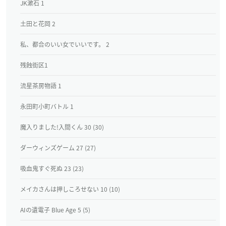
JK漱石 1
土田と花岡 2
私、都合のいい女でいいです。 2
残蝕街区1
流星茶房物語 1
永田町小町バトル 1
魔入りました!入間くん 30 (30)
ダーウィンズゲーム 27 (27)
吸血鬼すぐ死ぬ 23 (23)
メイカさんは押しころせない 10 (10)
AIの遺電子 Blue Age 5 (5)