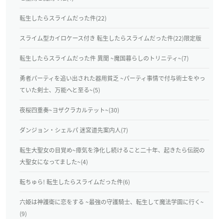
転生したらスライムだった件(22)
スライム型カイロケース付き 転生したらスライムだった件(22)限定版
転生したらスライムだった件 異聞 ~魔国暮らしのトリニティ~(7)
勇者パーティを追い出された器用貧乏 ~パーティ事情で付与術士をやっ
ていた剣士、万能へと至る~(5)
夜桜四重奏~ヨザクラカルテット~(30)
ダンジョン・シェルパ 迷宮道先案内人(7)
転生大聖女の目覚め~瘴気を浄化し続けること二十年、起きたら伝説の
大聖女になってました~(4)
転ちゅら! 転生したらスライムだった件(6)
六姫は神護衛に恋をする ~最強の守護騎士、転生して魔法学園に行く~
(9)