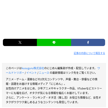
記事の内容について報告する
このページは
kusuguru株式会社
のにじめん編集部が作成・配信しています。
ワ
ールドトリガー
/
イベント
/
ニュース
の最新情報はリンク先をご覧ください。
アニメ・ゲーム・漫画などの2次元コンテンツや、声優・舞台・俳優などの情
報・話題をお届けする情報メディア「にじめん」。
女性向けアニメをはじめ、少年アニメやキャラクター作品、VTuberなどストリー
マーにも幅を広げ、オタクが気になる情報を幅広くお届けしています。
さらに、アンケート・ランキング・オタ活（推し活）お役立ち情報など、女性オ
タクがワクワク楽しめるようなコンテンツも発信しています。