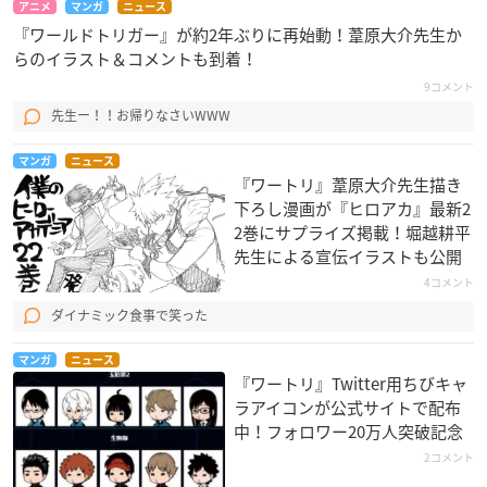
アニメ
マンガ
ニュース
『ワールドトリガー』が約2年ぶりに再始動！葦原大介先生か
らのイラスト＆コメントも到着！
9コメント
先生ー！！お帰りなさいWWW
マンガ
ニュース
『ワートリ』葦原大介先生描き
下ろし漫画が『ヒロアカ』最新2
2巻にサプライズ掲載！堀越耕平
先生による宣伝イラストも公開
4コメント
ダイナミック食事で笑った
マンガ
ニュース
『ワートリ』Twitter用ちびキャ
ラアイコンが公式サイトで配布
中！フォロワー20万人突破記念
2コメント