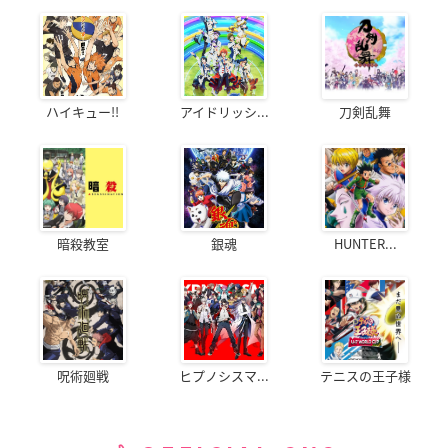
ハイキュー!!
アイドリッシ...
刀剣乱舞
暗殺教室
銀魂
HUNTER...
呪術廻戦
ヒプノシスマ...
テニスの王子様