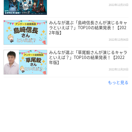
2022年12月15日
みんなが選ぶ「島﨑信長さんが演じるキャ
ラといえば？」TOP10の結果発表！【202
2年版】
2022年12月06日
みんなが選ぶ「草尾毅さんが演じるキャラ
といえば？」TOP10の結果発表！【2022
年版】
2022年11月20日
整理券配布場所：MAGNET by SHIBUYA109 ハチ公側入り口前
もっと見る