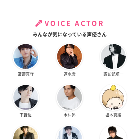
VOICE ACTOR
みんなが気になっている声優さん
宮野真守
速水奨
諏訪部順一
下野紘
木村昴
坂本真綾