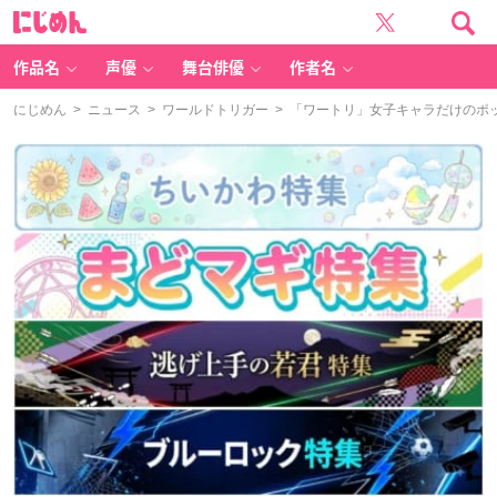
に
じ
め
ん
作品名
声優
舞台俳優
作者名
にじめん
>
ニュース
>
ワールドトリガー
> 「ワートリ」女子キャラだけのポッ