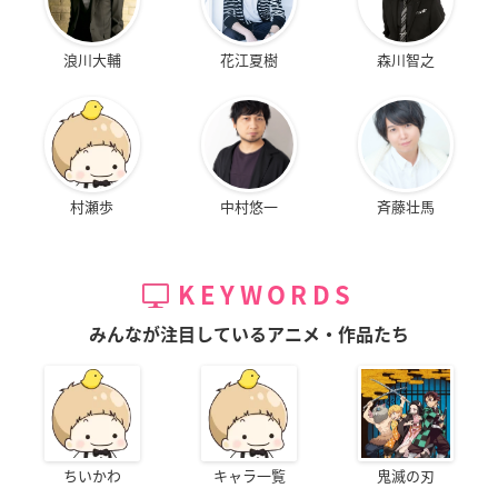
浪川大輔
花江夏樹
森川智之
村瀬歩
中村悠一
斉藤壮馬
KEYWORDS
みんなが注目しているアニメ・作品たち
ちいかわ
キャラ一覧
鬼滅の刃