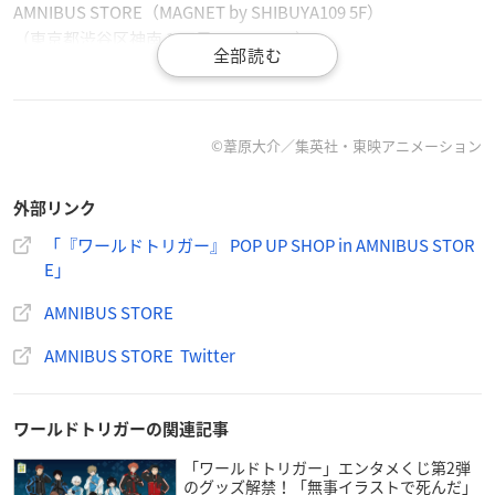
AMNIBUS STORE（MAGNET by SHIBUYA109 5F）
（東京都渋谷区神南１丁目２３−１０）
【ご入場について】
新型コロナウイルス感染リスク低減、店内混雑緩和のため、シ
ャッフル抽選入場を実施。
©葦原大介／集英社・東映アニメーション
抽選入場対象日：2月17日(金)、2月18日(土)、2月19日(日)
外部リンク
整理券配布集合時間：9:10～9:20
「『ワールドトリガー』 POP UP SHOP in AMNIBUS STOR
整理券配布時間：9:20～
E」
１枠目ご入場時間：10:15～
入場時間発表：9:50頃、「AMNIBUS STORE Twitter」にて案内
AMNIBUS STORE
されます。
AMNIBUS STORE Twitter
ワールドトリガーの関連記事
「ワールドトリガー」エンタメくじ第2弾
のグッズ解禁！「無事イラストで死んだ」