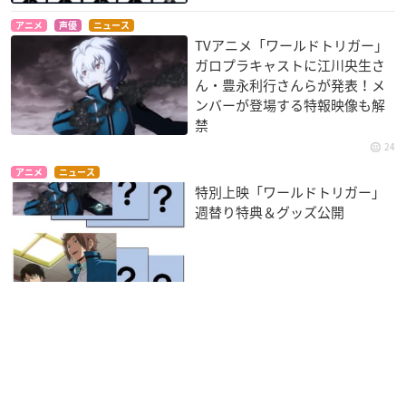
アニメ
声優
ニュース
TVアニメ「ワールドトリガー」
ガロプラキャストに江川央生さ
ん・豊永利行さんらが発表！メ
ンバーが登場する特報映像も解
禁
24
アニメ
ニュース
特別上映「ワールドトリガー」
週替り特典＆グッズ公開