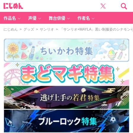
に
じ
め
ん
作品名
声優
舞台俳優
作者名
にじめん
>
グッズ
>
サンリオ
> 「サンリオ×MAYLA」黒い制服姿のシナモ