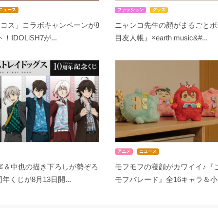
ニュース
ファッション
グッズ
ココス」コラボキャンペーンが8
ニャンコ先生の顔がまるごとポ
IDOLiSH7が...
目友人帳』×earth music&#...
アニメ
ニュース
宰＆中也の描き下ろしが勢ぞろ
モフモフの寝顔がカワイイ♪『
周年くじが8月13日開...
モフパレード』全16キャラ＆小野