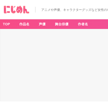
一
番
く
アニメや声優、キャラクターグッズなど女性の
じ
「珈
琲
所
コ
TOP
作品名
声優
舞台俳優
作者名
メ
ダ
珈
琲
店」
A
賞
シ
ロ
ノ
ワ
ー
ル
も
っ
ち
り
ぬ
い
ぐ
る
み
-
ア
ニ
メ
情
報
サ
イ
ト
に
じ
め
ん