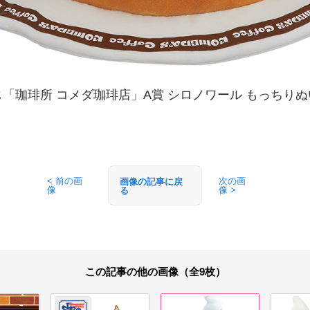
「珈琲所 コメダ珈琲店」A賞 シロノワール もっちり
< 前の画
次の画
画像の記事に戻
像
像 >
る
この記事の他の画像（全9枚）