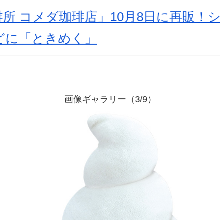
所 コメダ珈琲店」10月8日に再販！
どに「ときめく」
画像ギャラリー（3/9）