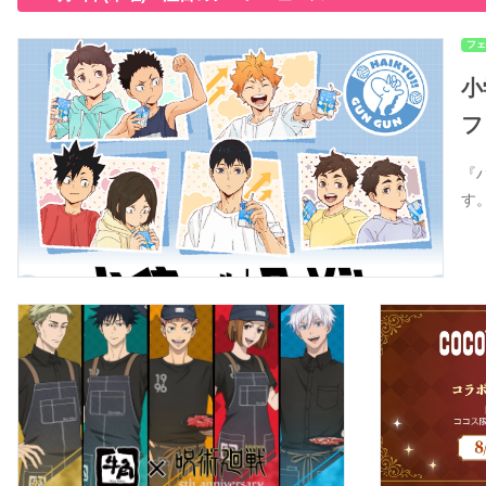
フェ
小
フ
『
す