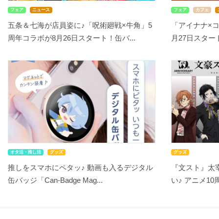
フェア
ニュース
フェア
カフェ
五条＆七海が店員姿に♪「呪術廻戦×牛角」5
「アイナナ×
周年コラボが8月26日スタート！缶バ...
月27日スタート！
オタ活・推し活
グッズ
グッズ
推しをスマホにペタッ♪ 動画も入るデジタル
『文スト』太
缶バッジ「Can-Badge Mag...
い♪ アニメ10