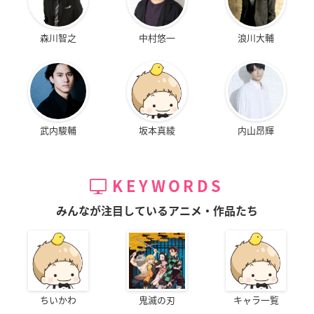
森川智之
中村悠一
浪川大輔
武内駿輔
坂本真綾
内山昂輝
KEYWORDS
みんなが注目しているアニメ・作品たち
ちいかわ
鬼滅の刃
キャラ一覧