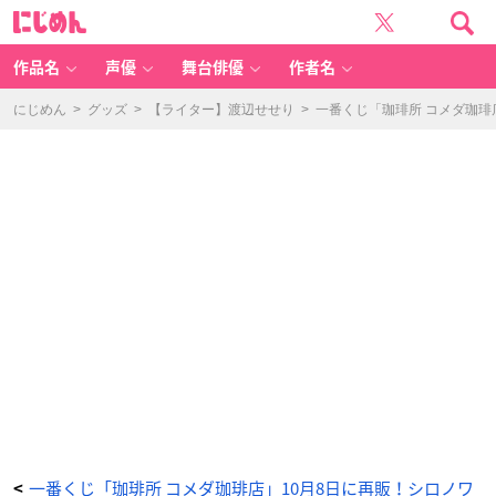
一
に
番
じ
く
め
じ
ん
「珈
琲
作品名
声優
舞台俳優
作者名
所
コ
メ
ダ
にじめん
>
グッズ
>
【ライター】渡辺せせり
>
一番くじ「珈琲所 コメダ珈琲
珈
琲
店」
F
賞
ラ
バ
ー
雑
貨
コ
レ
ク
シ
ョ
ン
-
ア
ニ
メ
情
報
サ
イ
ト
に
じ
め
ん
一番くじ「珈琲所 コメダ珈琲店」10月8日に再販！シロノワ
<