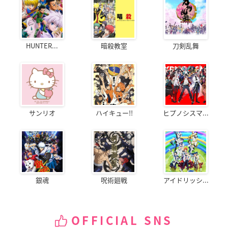
HUNTER...
暗殺教室
刀剣乱舞
サンリオ
ハイキュー!!
ヒプノシスマ...
銀魂
呪術廻戦
アイドリッシ...
OFFICIAL SNS