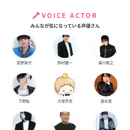
VOICE ACTOR
みんなが気になっている声優さん
宮野真守
鈴村健一
森川智之
下野紘
大塚芳忠
速水奨