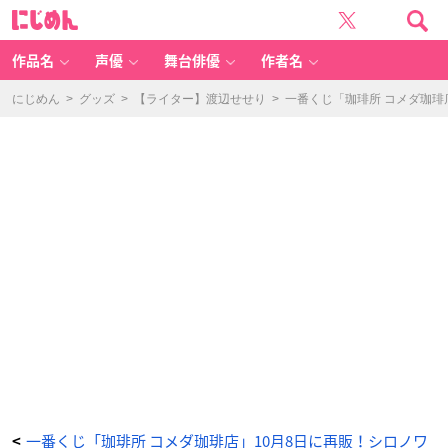
一
に
番
じ
く
め
じ
ん
「珈
琲
作品名
声優
舞台俳優
作者名
所
コ
メ
ダ
にじめん
>
グッズ
>
【ライター】渡辺せせり
>
一番くじ「珈琲所 コメダ珈琲
珈
琲
店」
E
賞
タ
オ
ル
コ
レ
ク
シ
ョ
ン
-
ア
ニ
メ
情
報
サ
イ
ト
に
じ
め
ん
一番くじ「珈琲所 コメダ珈琲店」10月8日に再販！シロノワ
<