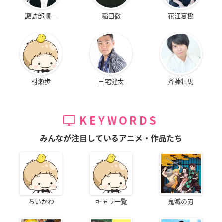
諏訪部順一
稲田徹
花江夏樹
村瀬歩
三宅健太
斉藤壮馬
KEYWORDS
みんなが注目しているアニメ・作品たち
ちいかわ
キャラ一覧
鬼滅の刃