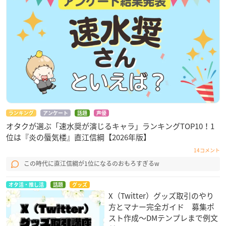
ランキング
アンケート
話題
声優
オタクが選ぶ「速水奨が演じるキャラ」ランキングTOP10！1
位は『炎の蜃気楼』直江信綱【2026年版】
14コメント
この時代に直江信綱が1位になるのおもろすぎるw
オタ活・推し活
話題
グッズ
X（Twitter）グッズ取引のやり
方とマナー完全ガイド 募集ポ
スト作成〜DMテンプレまで例文