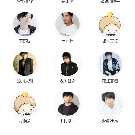
宮野真守
速水奨
諏訪部順一
下野紘
木村昴
坂本真綾
浪川大輔
森川智之
花江夏樹
村瀬歩
中村悠一
斉藤壮馬