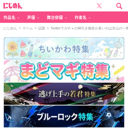
に
じ
め
ん
作品名
声優
舞台俳優
作者名
にじめん
>
ゲーム
>
話題
> Twitterでガチャの神引き報告が多いのは氷山