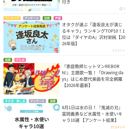
付き
5
ランキング
アンケート
話題
声優
オタクが選ぶ「逢坂良太が演じ
るキャラ」ランキングTOP10！1
位は『ダイヤのA』沢村栄純【20
26年版】
2コメント
話題
アニメ
『家庭教師ヒットマンREBOR
N!』主題歌一覧！「Drawing da
ys」はじめ歴代楽曲を完全網羅
【2026年最新】
オタ活・推し活
アンケート
話題
8月1日は水の日！『鬼滅の刃』
冨岡義勇など水属性・水使いキ
ャラ10選 【アンケート結果】
15コメント