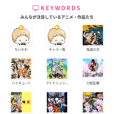
KEYWORDS
みんなが注目しているアニメ・作品たち
ちいかわ
キャラ一覧
鬼滅の刃
ハイキュー!!
アイドリッシ...
刀剣乱舞