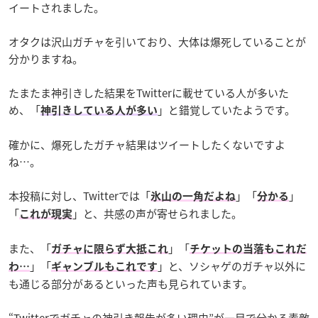
イートされました。
オタクは沢山ガチャを引いており、大体は爆死していることが
分かりますね。
たまたま神引きした結果をTwitterに載せている人が多いた
め、「
」と錯覚していたようです。
神引きしている人が多い
確かに、爆死したガチャ結果はツイートしたくないですよ
ね…。
本投稿に対し、Twitterでは「
」「
」
氷山の一角だよね
分かる
「
」
と、共感の声が寄せられました。
これが現実
また、「
」「
ガチャに限らず大抵これ
チケットの当落もこれだ
」「
」と、ソシャゲのガチャ以外に
わ…
ギャンブルもこれです
も通じる部分があるといった声も見られています。
“Twitterでガチャの神引き報告が多い理由”が一目で分かる素敵