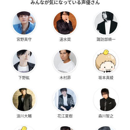
みんなが気になっている声優さん
宮野真守
速水奨
諏訪部順一
下野紘
木村昴
坂本真綾
浪川大輔
花江夏樹
森川智之