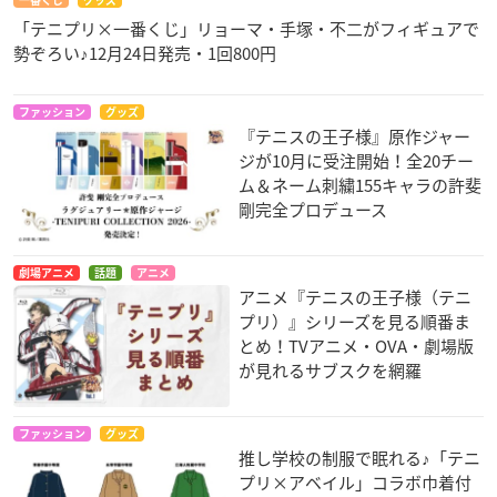
「テニプリ×一番くじ」リョーマ・手塚・不二がフィギュアで
勢ぞろい♪12月24日発売・1回800円
ファッション
グッズ
『テニスの王子様』原作ジャー
ジが10月に受注開始！全20チー
ム＆ネーム刺繍155キャラの許斐
剛完全プロデュース
劇場アニメ
話題
アニメ
アニメ『テニスの王子様（テニ
プリ）』シリーズを見る順番ま
とめ！TVアニメ・OVA・劇場版
が見れるサブスクを網羅
ファッション
グッズ
推し学校の制服で眠れる♪「テニ
プリ×アベイル」コラボ巾着付