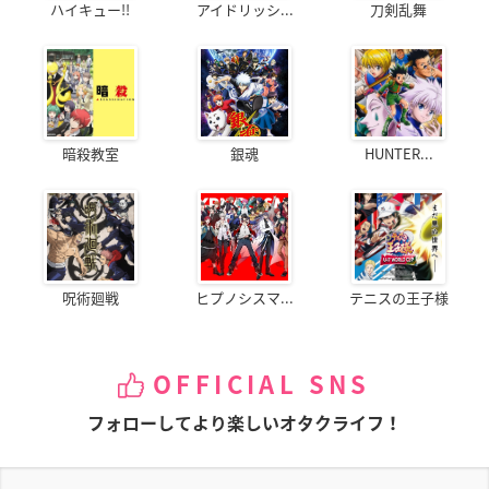
ハイキュー!!
アイドリッシ...
刀剣乱舞
暗殺教室
銀魂
HUNTER...
呪術廻戦
ヒプノシスマ...
テニスの王子様
OFFICIAL SNS
フォローしてより楽しいオタクライフ！