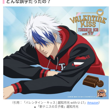
どんな誤字だったの？
（引用：「バレンタイン・キッス | 越知月光 with U-17」
Amazon
）
▲「新テニスの王子様」越知月光