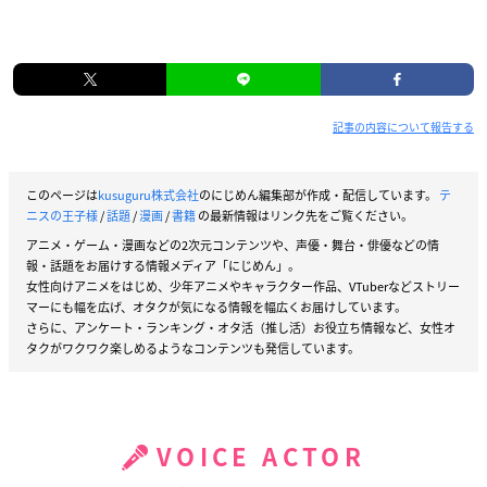
記事の内容について報告する
このページは
kusuguru株式会社
のにじめん編集部が作成・配信しています。
テ
ニスの王子様
/
話題
/
漫画
/
書籍
の最新情報はリンク先をご覧ください。
アニメ・ゲーム・漫画などの2次元コンテンツや、声優・舞台・俳優などの情
報・話題をお届けする情報メディア「にじめん」。
女性向けアニメをはじめ、少年アニメやキャラクター作品、VTuberなどストリー
マーにも幅を広げ、オタクが気になる情報を幅広くお届けしています。
さらに、アンケート・ランキング・オタ活（推し活）お役立ち情報など、女性オ
タクがワクワク楽しめるようなコンテンツも発信しています。
VOICE ACTOR