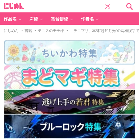
に
じ
め
ん
作品名
声優
舞台俳優
作者名
にじめん
>
書籍
>
テニスの王子様
> 「テニプリ」本誌“越知月光”の写植誤字