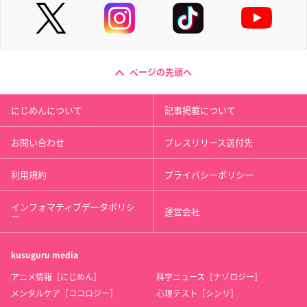
ページの先頭へ
にじめんについて
記事掲載について
お問い合わせ
プレスリリース送付先
利用規約
プライバシーポリシー
インフォマティブデータポリシ
運営会社
ー
kusuguru
media
アニメ情報［にじめん］
科学ニュース［ナゾロジー］
メンタルケア［ココロジー］
心理テスト［シンリ］