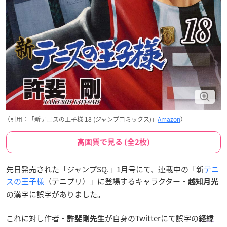
（引用：「新テニスの王子様 18 (ジャンプコミックス)」
Amazon
）
高画質で見る (全2枚)
先日発売された「
ジャンプSQ
.」1月号にて、連載中の「新
テニ
スの王子様
（テニプリ）」に登場するキャラクター・
越知月光
の漢字に誤字がありました。
これに対し作者・
が自身のTwitterにて誤字の
許斐剛先生
経緯