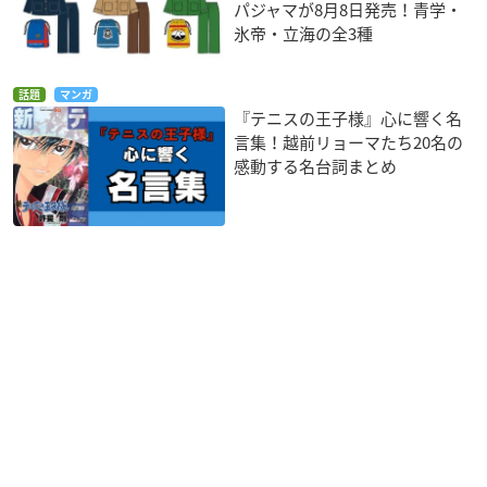
パジャマが8月8日発売！青学・
氷帝・立海の全3種
話題
マンガ
『テニスの王子様』心に響く名
言集！越前リョーマたち20名の
感動する名台詞まとめ