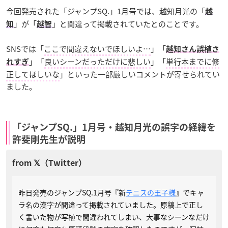
今回発売された「
ジャンプSQ
.」1月号では、越知月光の「
越
」が「
」と間違って掲載されていたとのことです。
知
越智
SNSでは「
ここで間違えないでほしいよ…
」「
越知さん誤植さ
」「
良いシーンだっただけに悲しい
」「
単行本までに修
れすぎ
正してほしいな
」といった一部厳しいコメントが寄せられてい
ました。
「
ジャンプSQ
.」1月号・越知月光の誤字の経緯を
許斐剛先生が説明
昨日発売のジャンプSQ.1月号『新
テニスの王子様
』でキャ
ラ名の漢字が間違って掲載されていました。原稿上で正し
く書いた物が写植で間違われてしまい、大事なシーンなだけ