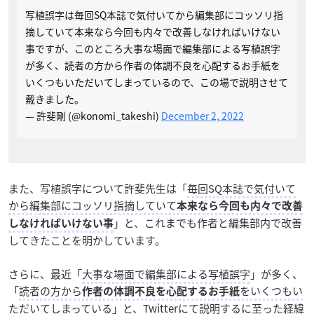
写植誤字は毎回SQ本誌で気付いてから編集部にコッソリ指
摘していて本来なら今回も内々で改善しなければいけない
事ですが、このところ大事な場面で編集部による写植誤字
が多く、読者の方から作者の体調不良を心配するお手紙を
いくつもいただいてしまっているので、この場で説明させて
戴きました。
— 許斐剛 (@konomi_takeshi)
December 2, 2022
また、写植誤字について許斐先生は「
毎回SQ本誌で気付いて
から編集部にコッソリ指摘していて
本来なら今回も内々で改善
」と、これまでも作者と編集部内で改善
しなければいけない事
してきたことを明かしています。
さらに、最近「
大事な場面で編集部による写植誤字
」が多く、
「
読者の方から
をいくつもい
作者の体調不良を心配するお手紙
ただいてしまっている
」と、Twitterにて説明するに至った経緯