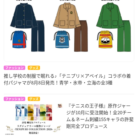
ファッション
グッズ
推し学校の制服で眠れる♪「テニプリ×アベイル」コラボ巾着
付パジャマが8月8日発売！青学・氷帝・立海の全3種
ファッション
グッズ
『テニスの王子様』原作ジャー
ジが10月に受注開始！全20チー
ム＆ネーム刺繍155キャラの許斐
剛完全プロデュース