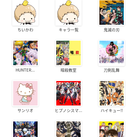
ちいかわ
キャラ一覧
鬼滅の刃
HUNTER...
暗殺教室
刀剣乱舞
サンリオ
ヒプノシスマ...
ハイキュー!!