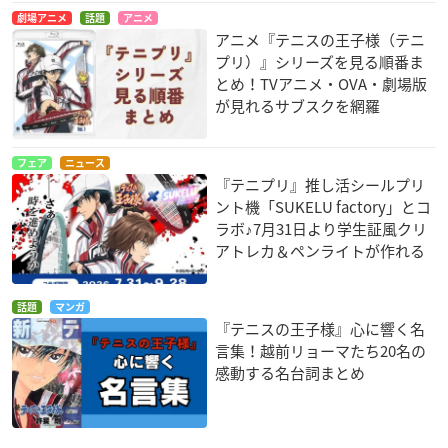
劇場アニメ
話題
アニメ
アニメ『テニスの王子様（テニ
プリ）』シリーズを見る順番ま
とめ！TVアニメ・OVA・劇場版
が見れるサブスクを網羅
フェア
ニュース
『テニプリ』推し活シールプリ
ント機「SUKELU factory」とコ
ラボ♪7月31日より学生証風クリ
アトレカ＆ペンライトが作れる
話題
マンガ
『テニスの王子様』心に響く名
言集！越前リョーマたち20名の
感動する名台詞まとめ