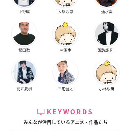
下野紘
大塚芳忠
速水奨
稲田徹
村瀬歩
諏訪部順一
花江夏樹
三宅健太
小林沙苗
KEYWORDS
みんなが注目しているアニメ・作品たち