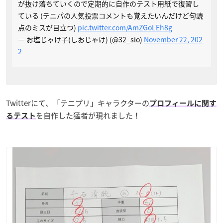
が抜け落ちていくので定期的に自作のテスト用紙で復習し
ている (テニパの人気投票コメントも覚えたいんだけど句読
点のミスが目立つ)
pic.twitter.com/AmZGoLEh8g
— お塩じゃけ子(しおじゃけ) (@32_sio)
November 22, 202
2
Twitterにて、「テニプリ」キャラクターの
プロフィールに関す
を自作した猛者が現れました！
るテスト