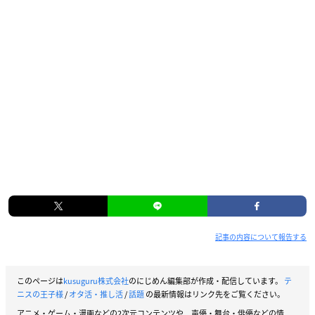
記事の内容について報告する
このページは
kusuguru株式会社
のにじめん編集部が作成・配信しています。
テ
ニスの王子様
/
オタ活・推し活
/
話題
の最新情報はリンク先をご覧ください。
アニメ・ゲーム・漫画などの2次元コンテンツや、声優・舞台・俳優などの情