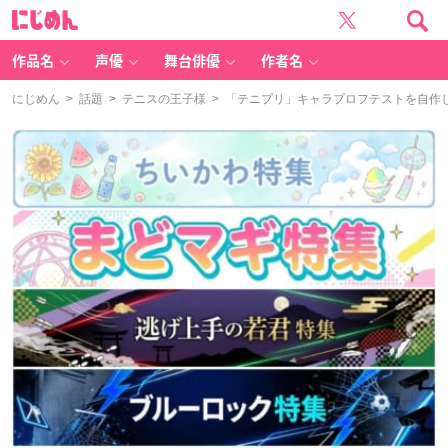
に
じ
め
ん
作品名
声優
舞台俳優
作者名
にじめん
>
話題
>
テニスの王子様
> 「テニプリ」キャラプロフテストを自作