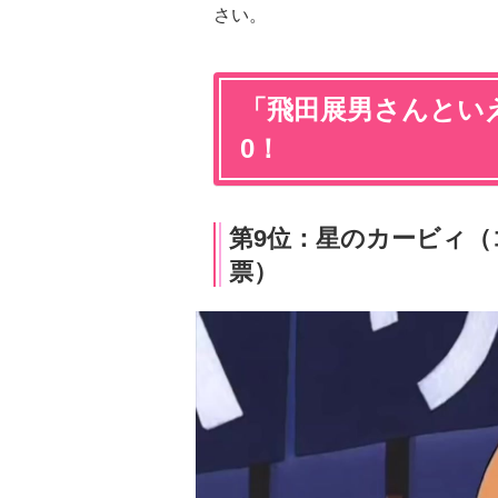
さい。
「飛田展男さんといえ
0！
第9位：星のカービィ（
票）