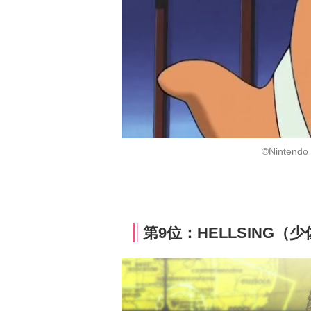
©Nintendo 
第9位：HELLSING（