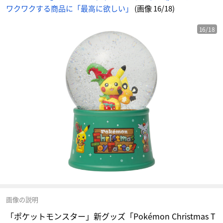
情
ワクワクする商品に「最高に欲しい」
(画像 16/18)
報
サ
イ
ト
に
16/18
じ
め
ん
画像の説明
「ポケットモンスター」新グッズ「Pokémon Christmas T