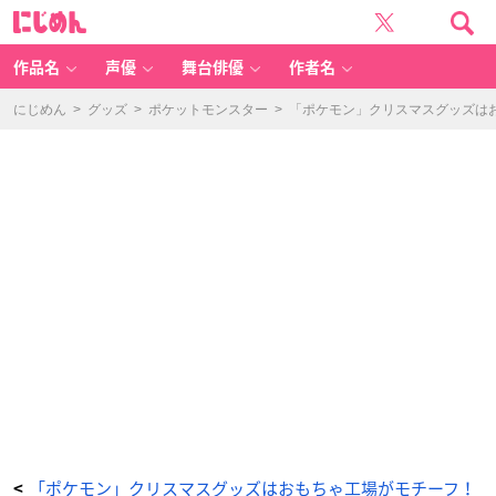
「ポ
に
ケ
じ
ッ
め
ト
ん
モ
ン
作品名
声優
舞台俳優
作者名
ス
タ
ー」
新
にじめん
>
グッズ
>
ポケットモンスター
>
「ポケモン」クリスマスグッズは
グ
ッ
ズ
「P
o
k
é
m
o
n
C
hr
is
t
m
a
s
T
o
y
F
a
ct
or
y」
ス
ノ
ー
ド
ー
ム
-
ア
ニ
「ポケモン」クリスマスグッズはおもちゃ工場がモチーフ！
<
メ