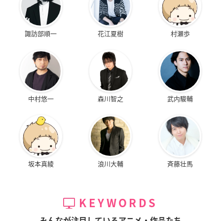
諏訪部順一
花江夏樹
村瀬歩
中村悠一
森川智之
武内駿輔
坂本真綾
浪川大輔
斉藤壮馬
KEYWORDS
みんなが注目しているアニメ・作品たち