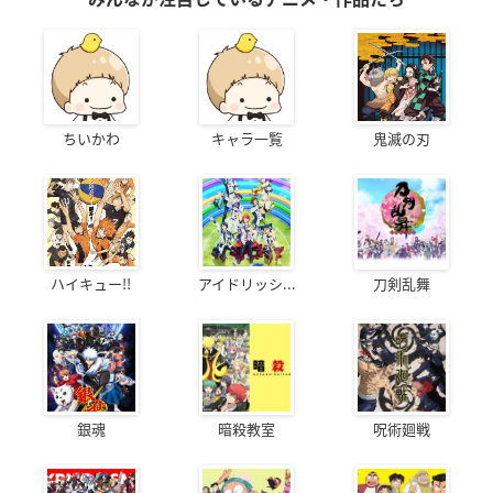
ちいかわ
キャラ一覧
鬼滅の刃
ハイキュー!!
アイドリッシ...
刀剣乱舞
銀魂
暗殺教室
呪術廻戦