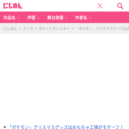
「ポ
に
ケ
じ
ッ
め
ト
ん
モ
ン
作品名
声優
舞台俳優
作者名
ス
タ
ー」
新
にじめん
>
グッズ
>
ポケットモンスター
>
「ポケモン」クリスマスグッズは
グ
ッ
ズ
「P
o
k
é
m
o
n
C
hr
is
t
m
a
s
T
o
y
F
a
ct
or
y」
フ
レ
ー
ク
シ
ー
ル
-
ア
「ポケモン」クリスマスグッズはおもちゃ工場がモチーフ！
<
ニ