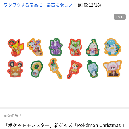
メ
ワクワクする商品に「最高に欲しい」
(画像 12/18)
情
報
サ
イ
ト
12/18
に
じ
め
ん
画像の説明
「ポケットモンスター」新グッズ「Pokémon Christmas T