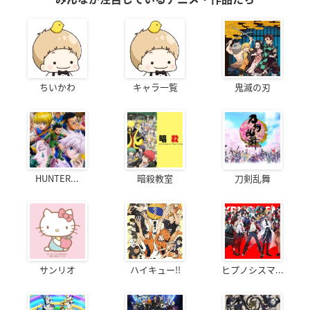
ちいかわ
キャラ一覧
鬼滅の刃
HUNTER...
暗殺教室
刀剣乱舞
サンリオ
ハイキュー!!
ヒプノシスマ...