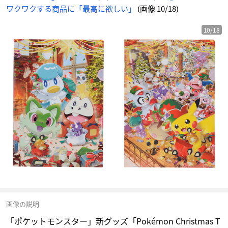
枚
ワクワクする商品に「最高に欲しい」
(画像 10/18)
セ
ッ
ト
-
ア
10/18
ニ
メ
情
報
サ
イ
ト
に
じ
め
ん
画像の説明
「ポケットモンスター」新グッズ「Pokémon Christmas T