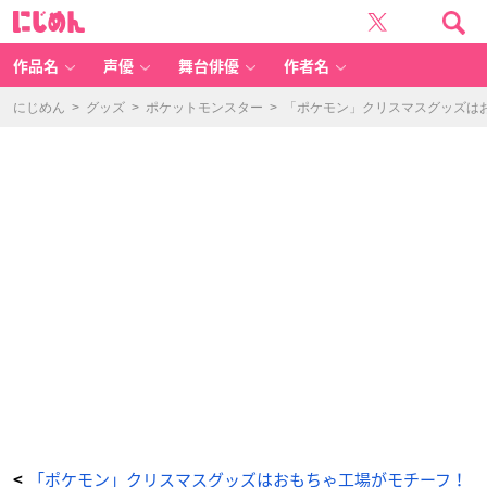
「ポ
に
ケ
じ
ッ
め
ト
ん
モ
ン
作品名
声優
舞台俳優
作者名
ス
タ
ー」
新
にじめん
>
グッズ
>
ポケットモンスター
>
「ポケモン」クリスマスグッズは
グ
ッ
ズ
「P
o
k
é
m
o
n
C
hr
is
t
m
a
s
T
o
y
F
a
ct
or
y」
A
4
ク
リ
ア
フ
ァ
イ
ル
「ポケモン」クリスマスグッズはおもちゃ工場がモチーフ！
<
2