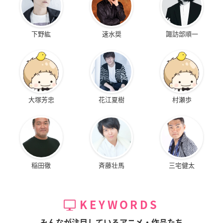
下野紘
速水奨
諏訪部順一
大塚芳忠
花江夏樹
村瀬歩
稲田徹
斉藤壮馬
三宅健太
KEYWORDS
みんなが注目しているアニメ・作品たち