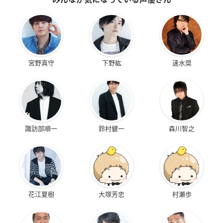
宮野真守
下野紘
速水奨
諏訪部順一
鈴村健一
森川智之
花江夏樹
大塚芳忠
村瀬歩