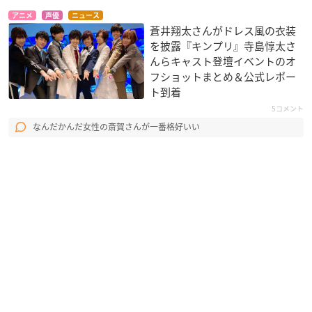
アニメ
声優
ニュース
蒼井翔太さんがドレス風の衣装
を披露『キンプリ』寺島惇太さ
んらキャスト登壇イベントのオ
フショットまとめ＆公式レポー
ト到着
5コメント
なんだかんだ女性の斎賀さんが一番格好いい