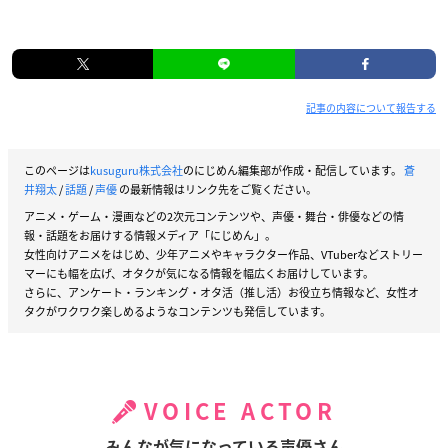
記事の内容について報告する
このページは
kusuguru株式会社
のにじめん編集部が作成・配信しています。
蒼
井翔太
/
話題
/
声優
の最新情報はリンク先をご覧ください。
アニメ・ゲーム・漫画などの2次元コンテンツや、声優・舞台・俳優などの情
報・話題をお届けする情報メディア「にじめん」。
女性向けアニメをはじめ、少年アニメやキャラクター作品、VTuberなどストリー
マーにも幅を広げ、オタクが気になる情報を幅広くお届けしています。
さらに、アンケート・ランキング・オタ活（推し活）お役立ち情報など、女性オ
タクがワクワク楽しめるようなコンテンツも発信しています。
VOICE ACTOR
みんなが気になっている声優さん