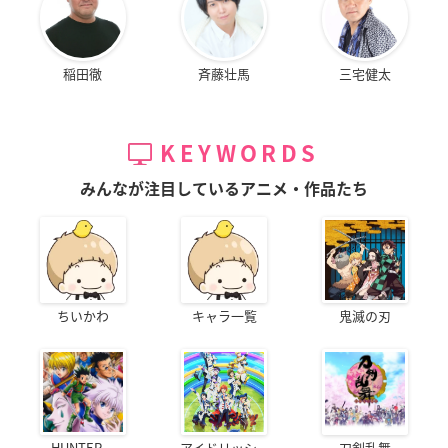
稲田徹
斉藤壮馬
三宅健太
KEYWORDS
みんなが注目しているアニメ・作品たち
ちいかわ
キャラ一覧
鬼滅の刃
HUNTER...
アイドリッシ...
刀剣乱舞