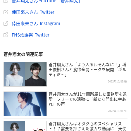
蒼井翔太さん YouTube「蒼井翔太」
倖田來未さん Twitter
倖田來未さん Instagram
FNS歌謡祭 Twitter
蒼井翔太の関連記事
蒼井翔太さん「よう入るわそんなに！」増
田俊樹さんと食欲全開トークを展開「ギル
ティだ…」
2022年10月18日
蒼井翔太さんが11年間所属した事務所を退
所 フリーでの活動に「新たな門出に幸あ
れ」の声
2022年10月17日
蒼井翔太さんはオタク心のスペシャリス
ト！？需要を押さえた激カワ動画に「天使