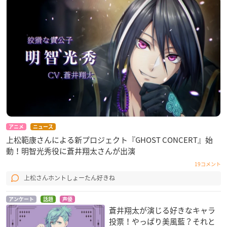
アニメ
ニュース
上松範康さんによる新プロジェクト『GHOST CONCERT』始
動！明智光秀役に蒼井翔太さんが出演
19コメント
上松さんホントしょーたん好きね
アンケート
話題
声優
蒼井翔太が演じる好きなキャラ
投票！やっぱり美風藍？それと