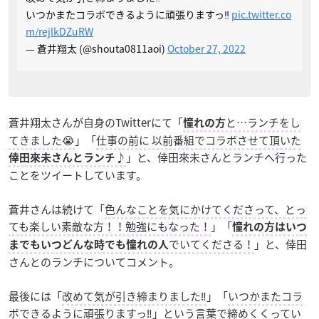
いつかまたコラボできるように頑張りますっ‼️
pic.twitter.co
m/rejlkDZuRW
— 蒼井翔太 (@shouta0811aoi)
October 27, 2022
蒼井翔太さんが自身のTwitterにて「
と…ランチをし
憧れの方
てきました😭
」「
仕事の前に 以前番組でコラボさせて頂いた
」と、倖田來未さんとランチへ行った
倖田來未さんとランチ♪
ことをツイートしています。
蒼井さんは続けて「
色んなことを気にかけてくださって、とっ
ても楽しい素敵な方！！勉強にもなった！
」「
憧れの方はいつ
でいてくださる！
」と、倖田
までもいつどんな時でも憧れの人
さんとのランチについてコメント。
最後には「
改めて気が引き締まりました‼
」「
いつかまたコラ
ボできるように頑張りますっ‼
」という言葉で締めくくってい