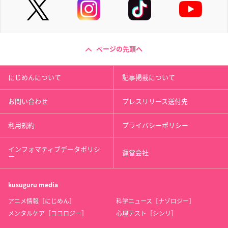
ページの先頭へ
にじめんについて
記事掲載について
お問い合わせ
プレスリリース送付先
利用規約
プライバシーポリシー
インフォマティブデータポリシ
運営会社
ー
kusuguru
media
アニメ情報［にじめん］
科学ニュース［ナゾロジー］
メンタルケア［ココロジー］
心理テスト［シンリ］