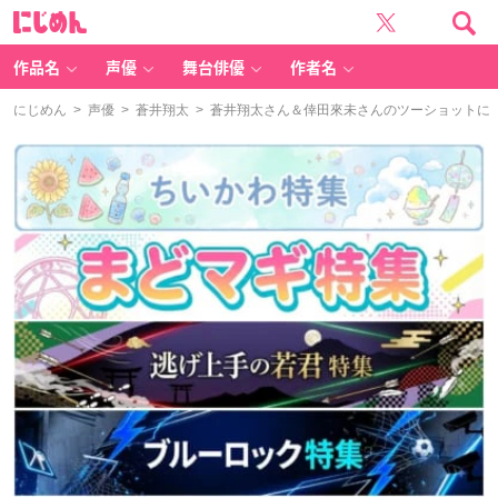
に
じ
め
ん
作品名
声優
舞台俳優
作者名
にじめん
>
声優
>
蒼井翔太
> 蒼井翔太さん＆倖田來未さんのツーショットに