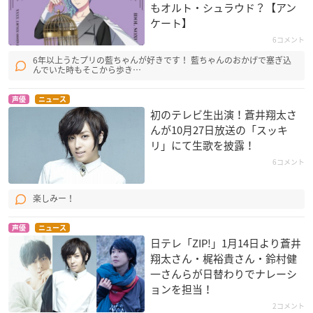
もオルト・シュラウド？【アン
ケート】
6コメント
6年以上うたプリの藍ちゃんが好きです！ 藍ちゃんのおかげで塞ぎ込
んでいた時もそこから歩き…
声優
ニュース
初のテレビ生出演！蒼井翔太さ
んが10月27日放送の「スッキ
リ」にて生歌を披露！
6コメント
楽しみー！
声優
ニュース
日テレ「ZIP!」1月14日より蒼井
翔太さん・梶裕貴さん・鈴村健
一さんらが日替わりでナレーシ
ョンを担当！
2コメント