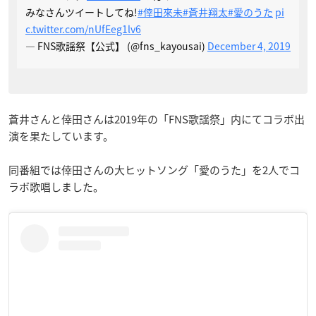
みなさんツイートしてね!
#倖田來未
#蒼井翔太
#愛のうた
pi
c.twitter.com/nUfEeg1lv6
— FNS歌謡祭【公式】 (@fns_kayousai)
December 4, 2019
蒼井さんと倖田さんは2019年の「FNS歌謡祭」内にてコラボ出
演を果たしています。
同番組では倖田さんの大ヒットソング「愛のうた」を2人でコ
ラボ歌唱しました。