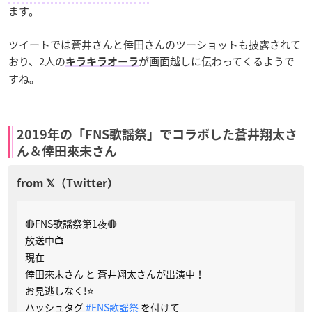
ます。
ツイートでは蒼井さんと倖田さんのツーショットも披露されて
おり、2人の
が画面越しに伝わってくるようで
キラキラオーラ
すね。
2019年の「FNS歌謡祭」でコラボした蒼井翔太さ
ん＆倖田來未さん
🔴FNS歌謡祭第1夜🔴
放送中📺
現在
倖田來未さん と 蒼井翔太さんが出演中！
お見逃しなく!⭐️
ハッシュタグ
#FNS歌謡祭
を付けて