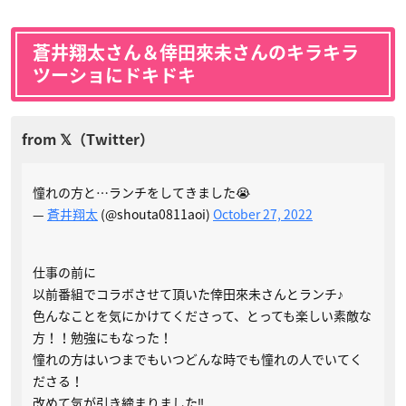
蒼井翔太さん＆倖田來未さんのキラキラ
ツーショにドキドキ
憧れの方と…ランチをしてきました😭
—
蒼井翔太
(@shouta0811aoi)
October 27, 2022
仕事の前に
以前番組でコラボさせて頂いた倖田來未さんとランチ♪
色んなことを気にかけてくださって、とっても楽しい素敵な
方！！勉強にもなった！
憧れの方はいつまでもいつどんな時でも憧れの人でいてく
ださる！
改めて気が引き締まりました‼️