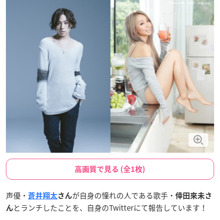
高画質で見る (全1枚)
声優・
が自身の憧れの人である歌手・
蒼井翔太
さん
倖田來未さ
とランチしたことを、自身のTwitterにて報告しています！
ん