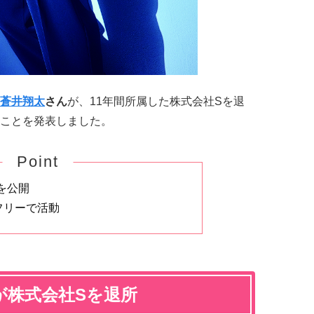
蒼井翔太
さん
が、11年間所属した株式会社Sを退
ことを発表しました。
Point
を公開
フリーで活動
が株式会社Sを退所