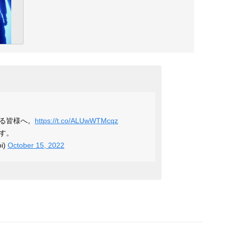
る皆様へ。
https://t.co/ALUwWTMcqz
す。
i)
October 15, 2022