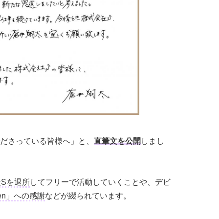
ださっている皆様へ」と、
直筆文を公開
しまし
社Sを退所
してフリーで活動していくことや、デビ
rden」への感謝
などが綴られています。