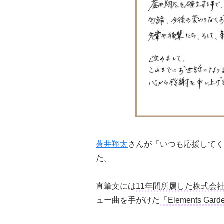
蒼井翔太
さんが「いつも応援してく
た。
直筆文には
11年間所属した株式会
ュー曲を手がけた
「Elements Ga