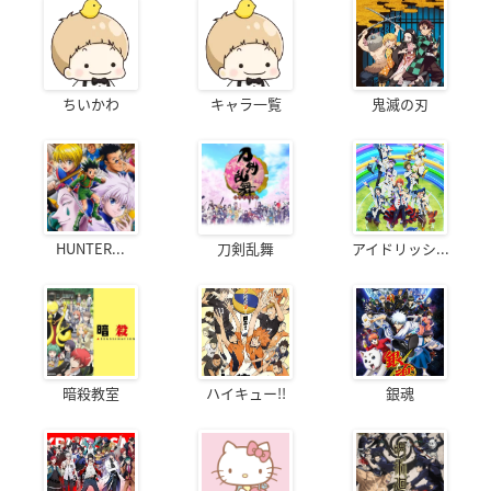
ちいかわ
キャラ一覧
鬼滅の刃
HUNTER...
刀剣乱舞
アイドリッシ...
暗殺教室
ハイキュー!!
銀魂