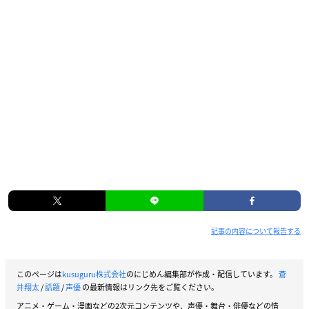
記事の内容について報告する
このページは
kusuguru株式会社
のにじめん編集部が作成・配信しています。
蒼
井翔太
/
話題
/
声優
の最新情報はリンク先をご覧ください。
アニメ・ゲーム・漫画などの2次元コンテンツや、声優・舞台・俳優などの情