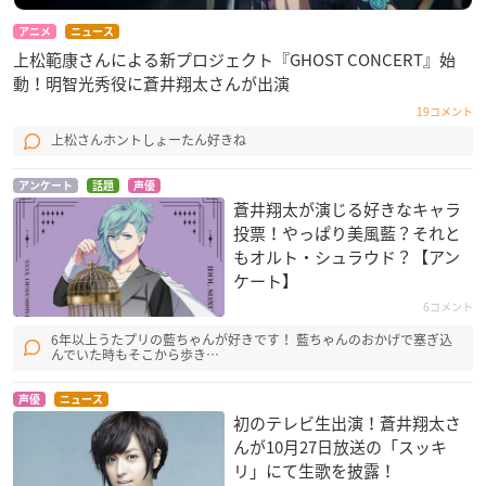
アニメ
ニュース
上松範康さんによる新プロジェクト『GHOST CONCERT』始
動！明智光秀役に蒼井翔太さんが出演
19コメント
上松さんホントしょーたん好きね
アンケート
話題
声優
蒼井翔太が演じる好きなキャラ
投票！やっぱり美風藍？それと
もオルト・シュラウド？【アン
ケート】
6コメント
6年以上うたプリの藍ちゃんが好きです！ 藍ちゃんのおかげで塞ぎ込
んでいた時もそこから歩き…
声優
ニュース
初のテレビ生出演！蒼井翔太さ
んが10月27日放送の「スッキ
リ」にて生歌を披露！