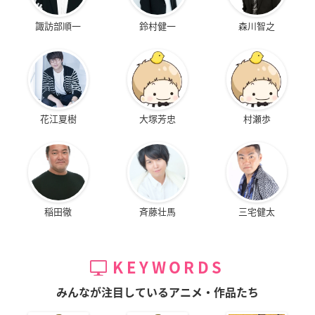
諏訪部順一
鈴村健一
森川智之
花江夏樹
大塚芳忠
村瀬歩
稲田徹
斉藤壮馬
三宅健太
KEYWORDS
みんなが注目しているアニメ・作品たち