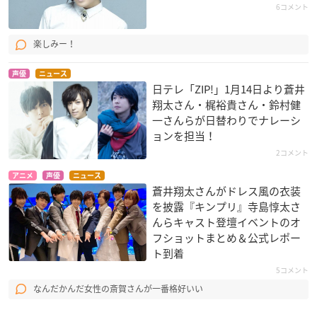
6コメント
楽しみー！
声優
ニュース
日テレ「ZIP!」1月14日より蒼井
翔太さん・梶裕貴さん・鈴村健
一さんらが日替わりでナレーシ
ョンを担当！
2コメント
アニメ
声優
ニュース
蒼井翔太さんがドレス風の衣装
を披露『キンプリ』寺島惇太さ
んらキャスト登壇イベントのオ
フショットまとめ＆公式レポー
ト到着
5コメント
なんだかんだ女性の斎賀さんが一番格好いい