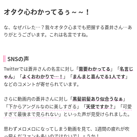
オタク心わかってるぅ～～！
な、なぜバレた…？我々オタク心までも把握する蒼井さん…あ
りがとうございます。これは名言ですね。
SNSの声
Twitterでは蒼井さんの名言に対し「
」「
需要わかってる
名言じ
」「
」「
」
ゃん
よくおわかりで…！
まんまと喜んでる1人です
などのコメントが寄せられています。
さらに動画内の蒼井さんに対し「
」
黒髪前髪あり似合うなぁ
「
下からアングルなのに美しすぎる
」「
」「
可愛
天使ですか？
すぎて最後まで見られない
」といった声が見受けられました。
思わずメロメロになってしまう動画を見て、1週間の疲れが吹
っ飛んだファンも多いのではないでしょうか！