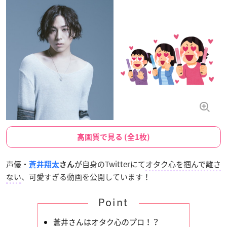
高画質で見る (全1枚)
声優・
が自身のTwitterにて
オタク心を掴んで離さ
蒼井翔太
さん
ない
、可愛すぎる動画を公開しています！
Point
蒼井さんはオタク心のプロ！？