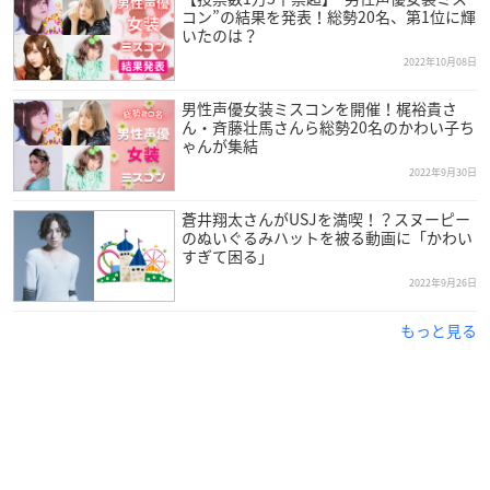
コン”の結果を発表！総勢20名、第1位に輝
いたのは？
2022年10月08日
男性声優女装ミスコンを開催！梶裕貴さ
ん・斉藤壮馬さんら総勢20名のかわい子ち
ゃんが集結
2022年9月30日
蒼井翔太さんがUSJを満喫！？スヌーピー
のぬいぐるみハットを被る動画に「かわい
すぎて困る」
2022年9月26日
もっと見る