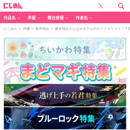
に
じ
め
ん
作品名
声優
舞台俳優
作者名
にじめん
>
声優
>
蒼井翔太
> 蒼井翔太さんはオタク心のスペシャリスト！？