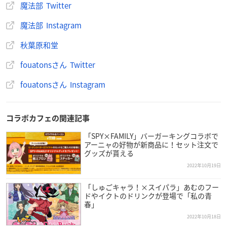
魔法部 Twitter
年中無休
魔法部 Instagram
※営業時間が変更になる場合があります。
秋葉原和堂
※店内イベント開催時は、個室での利用となる場合がありま
す。
fouatonsさん Twitter
※混雑時は90分制となる場合があります。
fouatonsさん Instagram
【新型コロナウイルス感染症拡大防止に関して】
新型コロナウイルス感染症拡大防止対策を行って営業しており
コラボカフェの関連記事
ます。
「SPY×FAMILY」バーガーキングコラボで
・入店時に検温を行います（37.5度以上の方はご利用をお断り
アーニャの好物が新商品に！セット注文で
しております）。
グッズが貰える
・手指用のアルコール消毒液を常時設置、手指の消毒をお願い
2022年10月19日
いたします。
「しゅごキャラ！×スイパラ」あむのフー
・マスクの着用必須、咳エチケットの順守など感染症対策を徹
ドやイクトのドリンクが登場で「私の青
底しております（マスクの着用がない方のご入場はお断りして
春」
おります）。
2022年10月18日