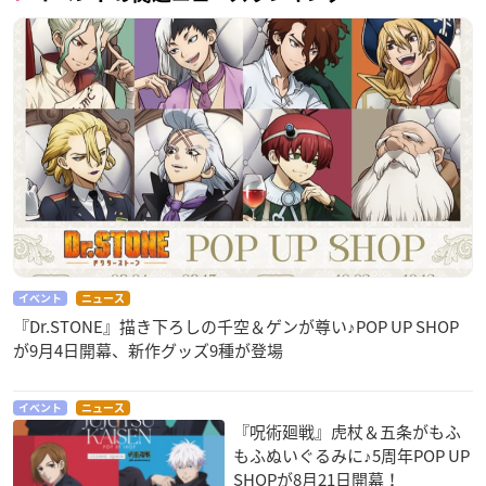
イベント
ニュース
『Dr.STONE』描き下ろしの千空＆ゲンが尊い♪POP UP SHOP
が9月4日開幕、新作グッズ9種が登場
イベント
ニュース
『呪術廻戦』虎杖＆五条がもふ
もふぬいぐるみに♪5周年POP UP
SHOPが8月21日開幕！