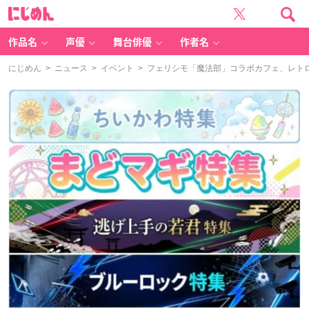
に
じ
め
ん
作品名
声優
舞台俳優
作者名
にじめん
>
ニュース
>
イベント
> フェリシモ「魔法部」コラボカフェ、レト