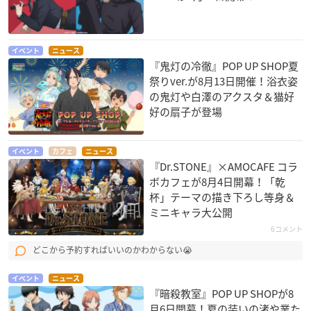
イベント
ニュース
『鬼灯の冷徹』POP UP SHOP夏
祭りver.が8月13日開催！浴衣姿
の鬼灯や白澤のアクスタ＆猫好
好の扇子が登場
イベント
カフェ
ニュース
『Dr.STONE』×AMOCAFE コラ
ボカフェが8月4日開幕！「乾
杯」テーマの描き下ろし等身＆
ミニキャラ大公開
6コメント
どこから予約すればいいのかわからない😭
イベント
ニュース
『暗殺教室』POP UP SHOPが8
月6日開幕！夏の装いの渚や業た