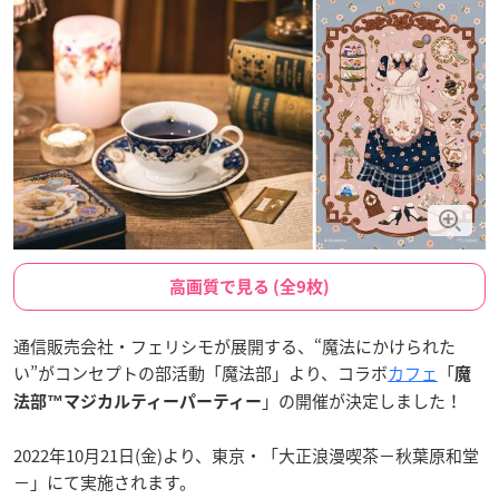
高画質で見る (全9枚)
通信販売会社・フェリシモが展開する、“魔法にかけられた
い”がコンセプトの部活動「魔法部」より、コラボ
カフェ
「
魔
」の開催が決定しました！
法部™マジカルティーパーティー
2022年10月21日(金)より、東京・「大正浪漫喫茶−秋葉原和堂
−」にて実施されます。