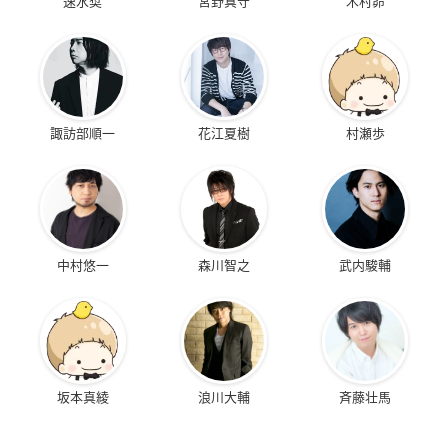
速水奨
宮野真守
木村昴
諏訪部順一
花江夏樹
村瀬歩
中村悠一
森川智之
武内駿輔
坂本真綾
浪川大輔
斉藤壮馬