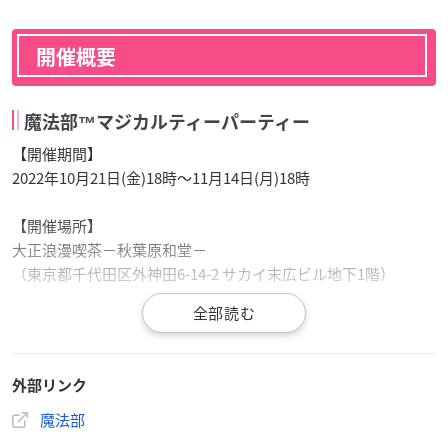
開催概要
魔法部™マジカルティーパーティー
【開催期間】
2022年10月21日(金)18時～11月14日(月)18時
【開催場所】
大正浪漫喫茶−秋葉原和堂−
（東京都千代田区外神田6-14-2 サカイ末広ビル地下1階）
【お食事提供時間】
12時～21時（フードL.O.20時／ドリンクL.O.20時30分）
※初日10月21日は18時～、最終日11月14日は18時まで（L.O.17
外部リンク
時30分）
魔法部
【定休日】