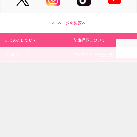
ページの先頭へ
にじめんについて
記事掲載について
お問い合わせ
プレスリリース送付先
利用規約
プライバシーポリシー
インフォマティブデータポリシ
運営会社
ー
kusuguru
media
アニメ情報［にじめん］
科学ニュース［ナゾロジー］
メンタルケア［ココロジー］
心理テスト［シンリ］