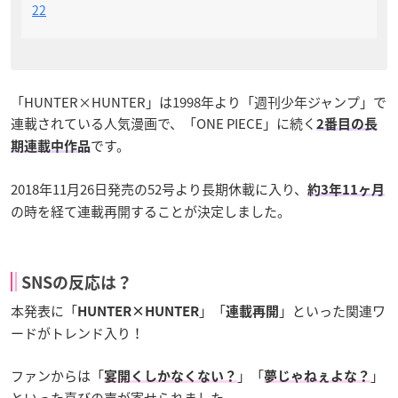
22
「HUNTER×HUNTER」は1998年より「週刊少年ジャンプ」で
連載されている人気漫画で、「ONE PIECE」に続く
2番目の長
です。
期連載中作品
2018年11月26日発売の52号より長期休載に入り、
約3年11ヶ月
の時を経て連載再開することが決定しました。
SNSの反応は？
本発表に「
」「
」といった関連ワ
HUNTER×HUNTER
連載再開
ードがトレンド入り！
ファンからは「
」「
」
宴開くしかなくない？
夢じゃねぇよな？
といった喜びの声が寄せられました。