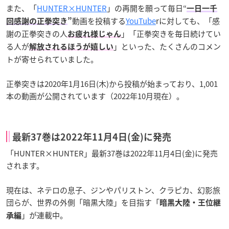
また、「
HUNTER×HUNTER
」の再開を願って毎日“
一日一千
動画を投稿する
YouTube
rに対しても、「感
回感謝の正拳突き
”
謝の正拳突きの人
」「正拳突きを毎日続けてい
お疲れ様じゃん
る人が
」といった、たくさんのコメン
解放されるほうが嬉しい
トが寄せられていました。
正拳突きは2020年1月16日(木)から投稿が始まっており、1,001
本の動画が公開されています（2022年10月現在）。
最新37巻は2022年11月4日(金)に発売
「HUNTER×HUNTER」最新37巻は2022年11月4日(金)に発売
されます。
現在は、ネテロの息子、ジンやパリストン、クラピカ、幻影旅
団らが、世界の外側「暗黒大陸」を目指す「
暗黒大陸・王位継
」が連載中。
承編