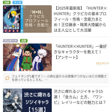
話題
マンガ
【2025年最新版】『HUNTER×
HUNTER』クラピカの基本プロ
フィール・性格・念能力まと
め！王位継承・暗黒大陸編から
は主人公として大活躍
アンケート
話題
「HUNTER×HUNTER」一番好
きなキャラクターを教えて！
【アンケート】
14コメント
フェイタンが1番です！✨ 小柄な姿からは想像がつかないほどの残酷さ
を持っているところも、…
渋さに痺れるジジイキャラ15
選！『金カム』土方、『ワン
ピ』レイリーなどの魅力とは？