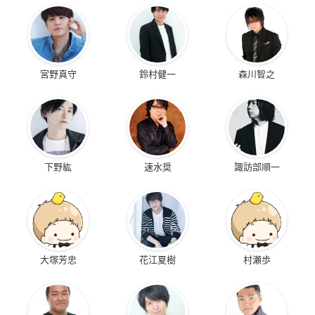
宮野真守
鈴村健一
森川智之
下野紘
速水奨
諏訪部順一
大塚芳忠
花江夏樹
村瀬歩