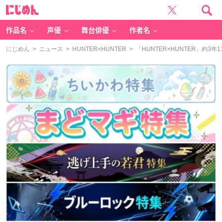
に
じ
め
ん
作品名
声優
舞台俳優
作者名
にじめん
>
ニュース
>
HUNTER×HUNTER
> 「HUNTER×HUNTER」