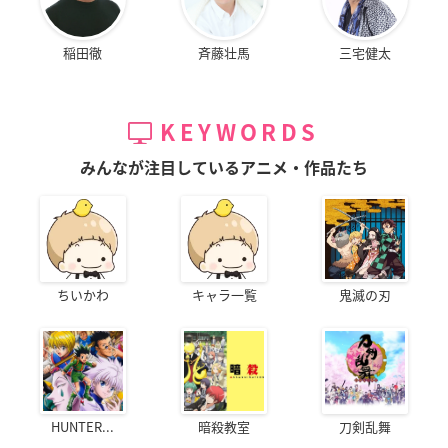
稲田徹
斉藤壮馬
三宅健太
KEYWORDS
みんなが注目しているアニメ・作品たち
ちいかわ
キャラ一覧
鬼滅の刃
HUNTER...
暗殺教室
刀剣乱舞