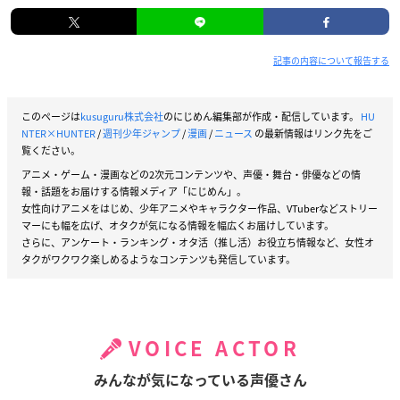
記事の内容について報告する
このページは
kusuguru株式会社
のにじめん編集部が作成・配信しています。
HU
NTER×HUNTER
/
週刊少年ジャンプ
/
漫画
/
ニュース
の最新情報はリンク先をご
覧ください。
アニメ・ゲーム・漫画などの2次元コンテンツや、声優・舞台・俳優などの情
報・話題をお届けする情報メディア「にじめん」。
女性向けアニメをはじめ、少年アニメやキャラクター作品、VTuberなどストリー
マーにも幅を広げ、オタクが気になる情報を幅広くお届けしています。
さらに、アンケート・ランキング・オタ活（推し活）お役立ち情報など、女性オ
タクがワクワク楽しめるようなコンテンツも発信しています。
VOICE ACTOR
みんなが気になっている声優さん