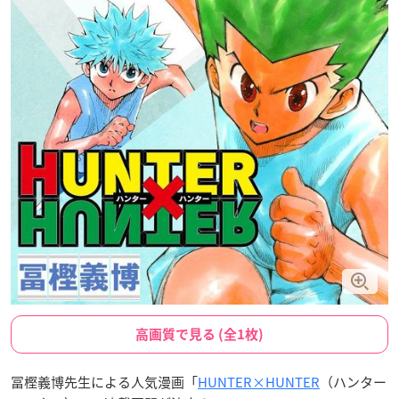
高画質で見る (全1枚)
冨樫義博先生による人気漫画「
HUNTER×HUNTER
（ハンター