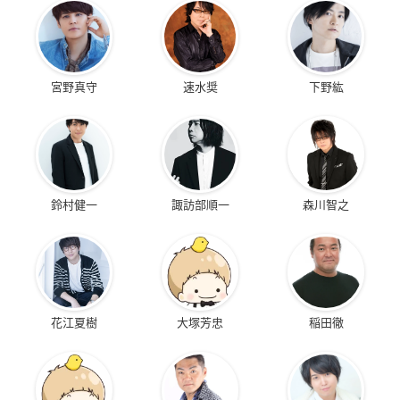
宮野真守
速水奨
下野紘
鈴村健一
諏訪部順一
森川智之
花江夏樹
大塚芳忠
稲田徹