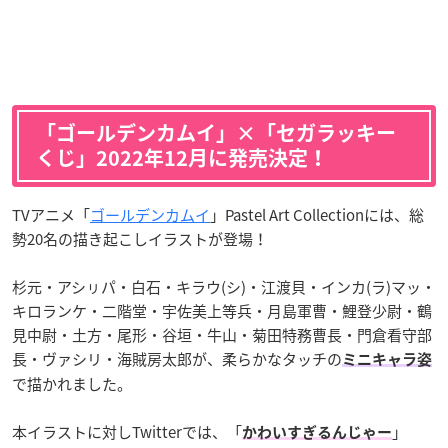
「ゴールデンカムイ」×「セガラッキー
くじ」2022年12月に発売決定！
TVアニメ「
ゴールデンカムイ
」Pastel Art Collectionには、総
勢20名の描き起こしイラストが登場！
杉元・アシㇼパ・白石・キラウ(シ)・江渡貝・インカ(ラ)マッ・
キロランケ・二階堂・宇佐美上等兵・月島軍曹・鯉登少尉・鶴
見中尉・土方・尾形・谷垣・牛山・菊田特務曹長・門倉看守部
長・ヴァシリ・海賊房太郎が、柔らかなタッチの
ミニキャラ姿
で描かれました。
本イラストに対しTwitterでは、「
」
かわいすぎるんじゃー