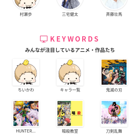
村瀬歩
三宅健太
斉藤壮馬
KEYWORDS
みんなが注目しているアニメ・作品たち
ちいかわ
キャラ一覧
鬼滅の刃
HUNTER...
暗殺教室
刀剣乱舞