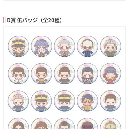
D賞 缶バッジ（全20種）