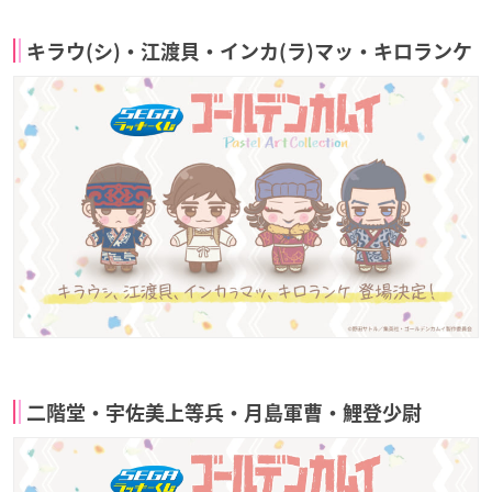
キラウ(シ)・江渡貝・インカ(ラ)マッ・キロランケ
二階堂・宇佐美上等兵・月島軍曹・鯉登少尉