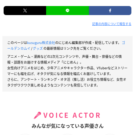
記事の内容について報告する
このページは
kusuguru株式会社
のにじめん編集部が作成・配信しています。
ゴ
ールデンカムイ
/
グッズ
の最新情報はリンク先をご覧ください。
アニメ・ゲーム・漫画などの2次元コンテンツや、声優・舞台・俳優などの情
報・話題をお届けする情報メディア「にじめん」。
女性向けアニメをはじめ、少年アニメやキャラクター作品、VTuberなどストリー
マーにも幅を広げ、オタクが気になる情報を幅広くお届けしています。
さらに、アンケート・ランキング・オタ活（推し活）お役立ち情報など、女性オ
タクがワクワク楽しめるようなコンテンツも発信しています。
VOICE ACTOR
みんなが気になっている声優さん