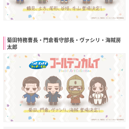
菊田特務曹長・門倉看守部長・ヴァシリ・海賊房
太郎