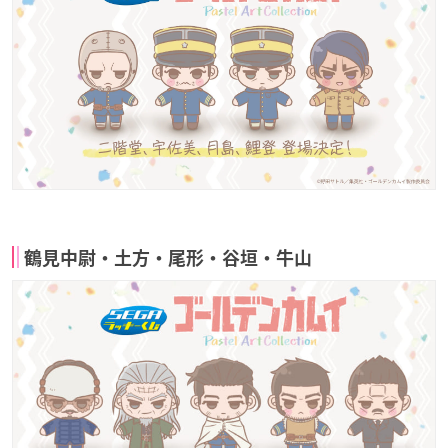
鶴見中尉・土方・尾形・谷垣・牛山