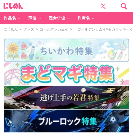
に
じ
め
ん
作品名
声優
舞台俳優
作者名
にじめん
>
グッズ
>
ゴールデンカムイ
> 「ゴールデンカムイ×セガラッキー