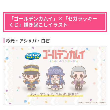
「ゴールデンカムイ」×「セガラッキー
くじ」描き起こしイラスト
杉元・アシㇼパ・白石