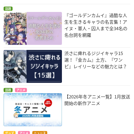
話題
『ゴールデンカムイ』過酷な人
生を生きるキャラの名言集！ア
イヌ・軍人・囚人まで全34名の
名台詞を網羅
渋さに痺れるジジイキャラ15
選！『金カム』土方、『ワン
ピ』レイリーなどの魅力とは？
話題
アニメ
【2026年冬アニメ一覧】1月放送
開始の新作アニメ
グッズ
アニメ
ニュース