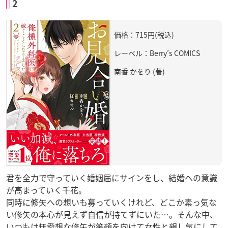
2
価格：715円(税込)
レーベル：Berry’s COMICS
南香 かをり (著)
君を全力で守っていく婚姻届にサインをし、結婚への意識
が高まっていく千花。
同時に修矢への想いも募っていくけれど、どこか素っ気な
い修矢の本心が見えず自信が持てずにいた…。そんな中、
いつもは無愛想な修矢が笑顔を向けて女性と親し気にして