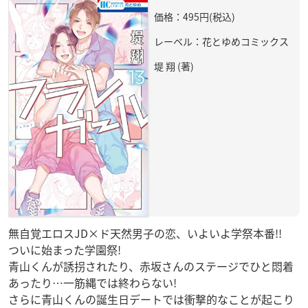
価格：495円(税込)
レーベル：花とゆめコミックス
堤 翔 (著)
無自覚エロスJD×ド天然男子の恋、いよいよ学祭本番!!
ついに始まった学園祭!
青山くんが誘拐されたり、赤坂さんのステージでひと悶着
あったり…一筋縄では終わらない!
さらに青山くんの誕生日デートでは衝撃的なことが起こり