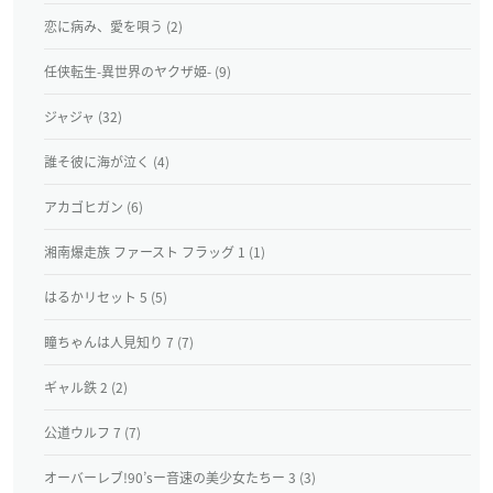
恋に病み、愛を唄う (2)
任侠転生-異世界のヤクザ姫- (9)
ジャジャ (32)
誰そ彼に海が泣く (4)
アカゴヒガン (6)
湘南爆走族 ファースト フラッグ 1 (1)
はるかリセット 5 (5)
瞳ちゃんは人見知り 7 (7)
ギャル鉄 2 (2)
公道ウルフ 7 (7)
オーバーレブ!90’sー音速の美少女たちー 3 (3)