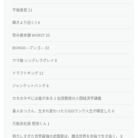
不倫食堂 21
瞬きより迅く!! 6
怨み屋本舗 WORST 20
BUNGO―ブンゴ― 32
ウマ娘 シンデレラグレイ 8
ドラフトキング 12
ジャンケットバンク 8
カモのネギには毒がある 2 加茂教授の人間経済学講義
善人おっさん、生まれ変わったらSSSランク人生が確定した 6
万能会社員 菅田くん 1
努力しすぎた世界最強の武闘家は、魔法世界を余裕で生き抜く。 8