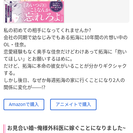
私の初めての相手になってくれませんか?
会社の同期で幼なじみでもある拓海に10年間の片想い中の
OL・佳奈。
恋愛経験もなく奥手な佳奈だけどわけあって拓海に「抱い
てほしい」とお願いするはめに。
だけど、拓海に本命の彼女がいることが分かりギクシャク
する。
しかし後日、なぜか毎週拓海の家に行くことになり2人の
関係に変化が――!?
Amazonで購入
アニメイトで購入
お見合い婚~俺様外科医に嫁ぐことになりました~