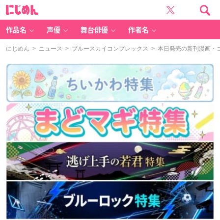
に
じ
め
ん
作品名
声優
舞台俳優
作者名
にじめん
>
ニュース
>
ブルースカイコンプレックス
> 本日発売の新刊漫画・コ