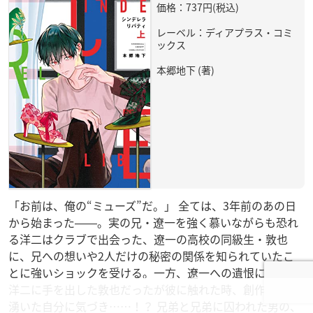
価格：737円(税込)
レーベル：ディアプラス・コミ
ックス
本郷地下 (著)
「お前は、俺の“ミューズ”だ。」 全ては、3年前のあの日
から始まった――。実の兄・遼一を強く慕いながらも恐れ
る洋二はクラブで出会った、遼一の高校の同級生・敦也
に、兄への想いや2人だけの秘密の関係を知られていたこ
とに強いショックを受ける。一方、遼一への遺恨によって
洋二に手を出した敦也だったが彼に触れた時、創作意欲が
湧いた自分に気づき……！？ 兄弟と兄弟に囚われた男の、