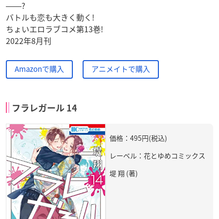
――?
バトルも恋も大きく動く!
ちょいエロラブコメ第13巻!
2022年8月刊
Amazonで購入
アニメイトで購入
フラレガール 14
価格：495円(税込)
レーベル：花とゆめコミックス
堤 翔 (著)