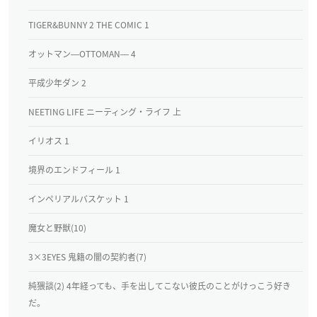
TIGER&BUNNY 2 THE COMIC 1
オットマン―OTTOMAN― 4
平成少年ダン 2
NEETING LIFE ニーティング・ライフ 上
イリオス 1
境界のエンドフィール 1
インペリアルバスケット 1
魔女と野獣(10)
3×3EYES 鬼籍の闇の契約者(7)
純猥談(2) 4年経っても、手を出してこない彼氏のことがけっこう好き
だ。