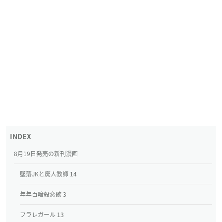
8月19日発売の新刊漫画
墜落JKと廃人教師 14
年年百暗殺恋歌 3
フラレガール 13