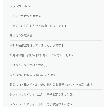
フラレガール 14
シャンピニオンの魔女 4
乙女ゲーに転生したけど筋肉で解決します 1
身ごもり政略結婚 1
同期の独占欲を煽ってしまったようです 1
お見合い婚~俺様外科医に嫁ぐことになりました~ 2
いびってこない義母と義姉(3)
おんなのこのひみつ 餡ねここ作品集
職業:女 1 ~元アイドル27歳、枕営業も限界なのでパパ婚活します~
シンデレラリバティ（上）【電子限定おまけ付き】
シンデレラリバティ（下）【電子限定おまけ付き】