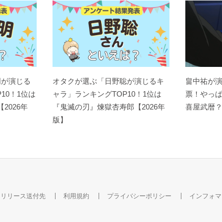
明が演じる
オタクが選ぶ「日野聡が演じるキ
畠中祐が
10！1位は
ャラ」ランキングTOP10！1位は
票！やっ
【2026年
『鬼滅の刃』煉󠄁獄杏寿郎【2026年
喜屋武暦
版】
スリリース送付先
利用規約
プライバシーポリシー
インフォマ