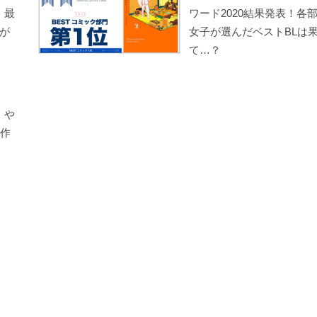
」最
ワード2020結果発表！各
が
女子が選んだベストBLは
て…？
」や
大作