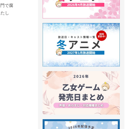
部門で腐
果たし