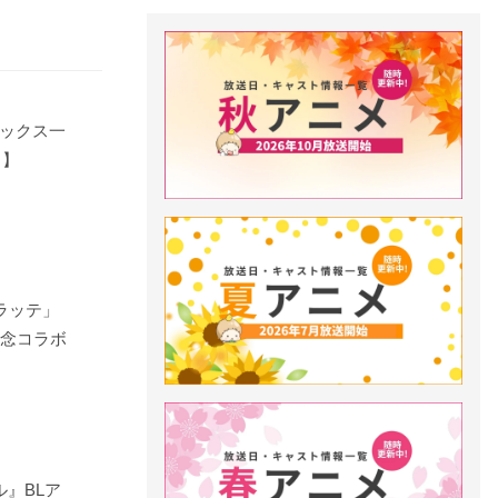
ックス一
日】
ラッテ」
記念コラボ
』BLア