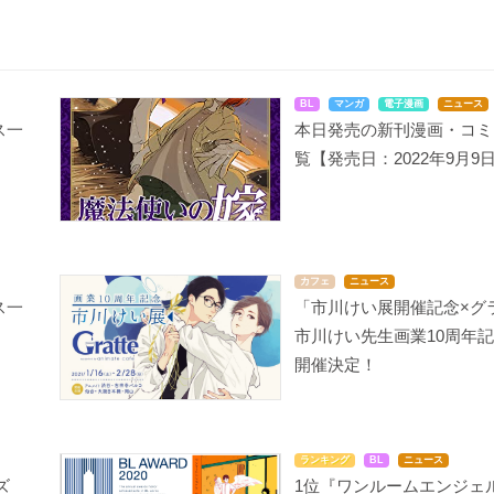
BL
マンガ
電子漫画
ニュース
ス一
本日発売の新刊漫画・コミ
覧【発売日：2022年9月9
カフェ
ニュース
ス一
「市川けい展開催記念×グ
市川けい先生画業10周年
開催決定！
ランキング
BL
ニュース
ズ
1位『ワンルームエンジェル