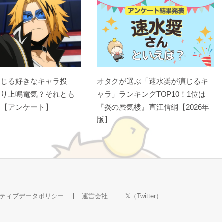
演じる好きなキャラ投
オタクが選ぶ「速水奨が演じるキ
ぱり上鳴電気？それとも
ャラ」ランキングTOP10！1位は
？【アンケート】
『炎の蜃気楼』直江信綱【2026年
版】
ティブデータポリシー
運営会社
𝕏（Twitter）