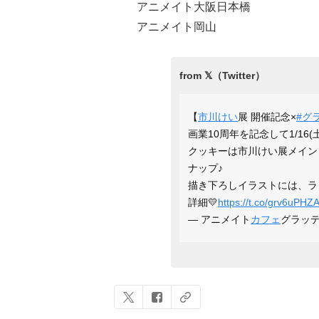
アニメイト大阪日本橋
アニメイト岡山
【
市川けい
展 開催記念×
#グ
画業10周年を記念して1/16(
クッキーは市川けい展メイン
ナップ♪
描き下ろしイラストには、ラ
詳細💛
https://t.co/grv6uPHZ
— アニメイト
カフェ
グラッテ (