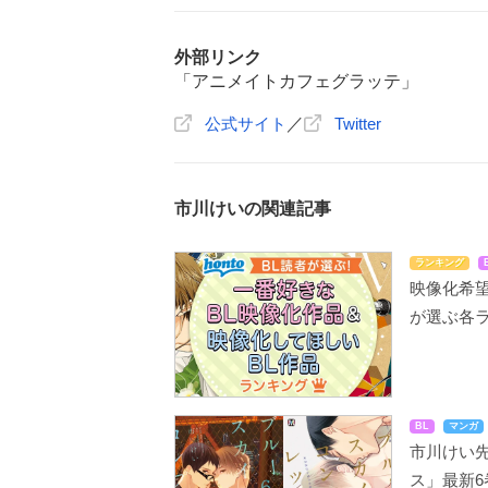
外部リンク
「アニメイトカフェグラッテ」
公式サイト
／
Twitter
市川けいの関連記事
ランキング
映像化希望
が選ぶ各
BL
マンガ
市川けい
ス」最新