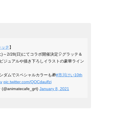
ラッテ
】
土)～2/28(日)にてコラボ開催決定🎈グラッテ＆
ビジュアルや描き下ろしイラストの豪華ライン
ンダムでスペシャルカラーも🎁
#市川けい10th
Av
pic.twitter.com/QOCdaulfzi
@animatecafe_grt)
January 8, 2021