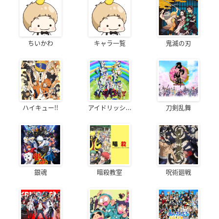
ちいかわ
キャラ一覧
鬼滅の刃
ハイキュー!!
アイドリッシ...
刀剣乱舞
銀魂
暗殺教室
呪術廻戦