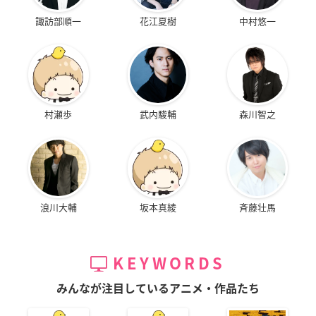
諏訪部順一
花江夏樹
中村悠一
村瀬歩
武内駿輔
森川智之
浪川大輔
坂本真綾
斉藤壮馬
KEYWORDS
みんなが注目しているアニメ・作品たち