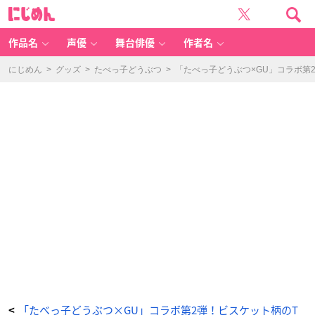
「G
に
U
じ
（ジ
め
ー
ん
ユ
ー）」
作品名
声優
舞台俳優
作者名
×
「た
べ
っ
にじめん
>
グッズ
>
たべっ子どうぶつ
>
「たべっ子どうぶつ×GU」コラボ第
子
ど
う
ぶ
つ」
ラ
ウ
ン
ジ
セ
ッ
ト
-
ア
ニ
メ
情
報
サ
イ
ト
に
じ
め
ん
「たべっ子どうぶつ×GU」コラボ第2弾！ビスケット柄のT
<