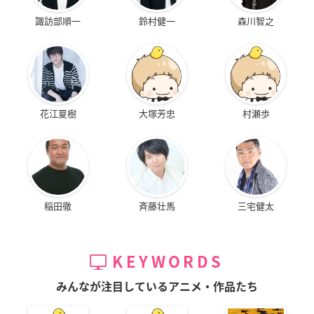
諏訪部順一
鈴村健一
森川智之
花江夏樹
大塚芳忠
村瀬歩
稲田徹
斉藤壮馬
三宅健太
KEYWORDS
みんなが注目しているアニメ・作品たち