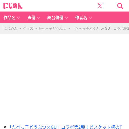
「G
に
U
じ
（ジ
め
ー
ん
ユ
ー）」
作品名
声優
舞台俳優
作者名
×
「た
べ
っ
にじめん
>
グッズ
>
たべっ子どうぶつ
>
「たべっ子どうぶつ×GU」コラボ第
子
ど
う
ぶ
つ」
オ
ー
バ
ー
サ
イ
ズ
T
-
ア
ニ
メ
情
報
サ
イ
ト
に
じ
め
ん
「たべっ子どうぶつ×GU」コラボ第2弾！ビスケット柄のT
<