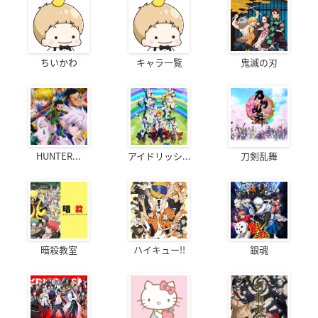
ちいかわ
キャラ一覧
鬼滅の刃
HUNTER...
アイドリッシ...
刀剣乱舞
暗殺教室
ハイキュー!!
銀魂