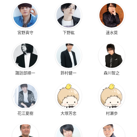
宮野真守
下野紘
速水奨
諏訪部順一
鈴村健一
森川智之
花江夏樹
大塚芳忠
村瀬歩