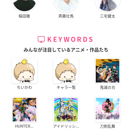
稲田徹
斉藤壮馬
三宅健太
KEYWORDS
みんなが注目しているアニメ・作品たち
ちいかわ
キャラ一覧
鬼滅の刃
HUNTER...
アイドリッシ...
刀剣乱舞