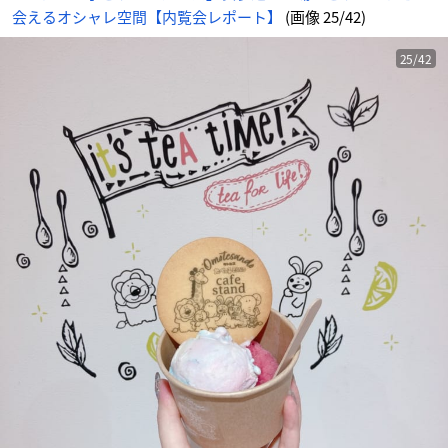
の
会えるオシャレ空間【内覧会レポート】
(画像 25/42)
画
像
-
ア
ニ
25/42
メ
情
報
サ
イ
ト
に
じ
め
ん