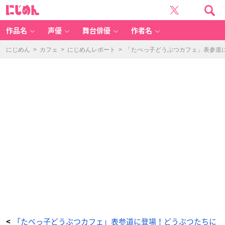
「た
に
べ
じ
っ
め
子
ん
ど
う
作品名
声優
舞台俳優
作者名
ぶ
つ
カ
フ
にじめん
>
カフェ
>
にじめんレポート
>
「たべっ子どうぶつカフェ」表参道
ェ」
表
参
道
に
登
場！
ど
う
ぶ
つ
た
ち
に
会
え
る
オ
シ
ャ
レ
空
間
【内
覧
会
レ
ポ
ー
ト】
_
2
5
番
「たべっ子どうぶつカフェ」表参道に登場！どうぶつたちに
<
目