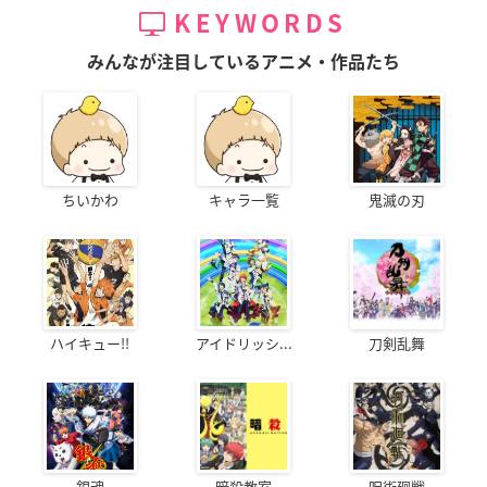
KEYWORDS
みんなが注目しているアニメ・作品たち
ちいかわ
キャラ一覧
鬼滅の刃
ハイキュー!!
アイドリッシ...
刀剣乱舞
銀魂
暗殺教室
呪術廻戦