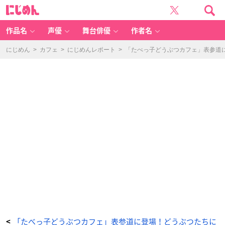
「た
に
べ
じ
っ
め
子
ん
ど
う
作品名
声優
舞台俳優
作者名
ぶ
つ
カ
フ
にじめん
>
カフェ
>
にじめんレポート
>
「たべっ子どうぶつカフェ」表参道
ェ」
表
参
道
に
登
場！
ど
う
ぶ
つ
た
ち
に
会
え
る
オ
シ
ャ
レ
空
間
【内
覧
会
レ
ポ
ー
ト】
_
8
番
目
「たべっ子どうぶつカフェ」表参道に登場！どうぶつたちに
<
の