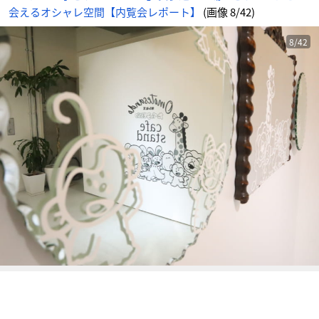
画
会えるオシャレ空間【内覧会レポート】
(画像 8/42)
像
-
ア
ニ
メ
8/42
情
報
サ
イ
ト
に
じ
め
ん