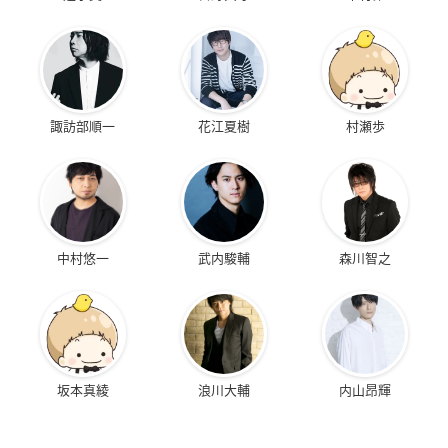
諏訪部順一
花江夏樹
村瀬歩
中村悠一
武内駿輔
森川智之
坂本真綾
浪川大輔
内山昂輝