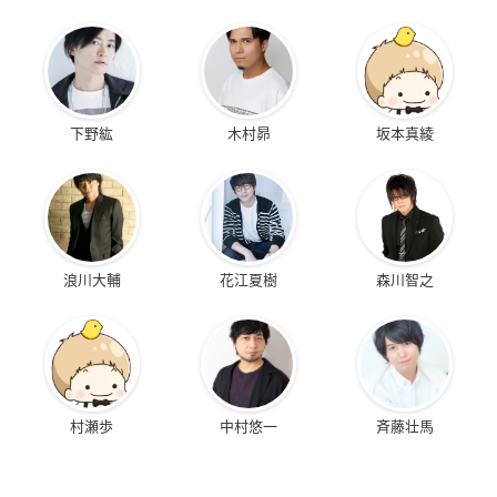
下野紘
木村昴
坂本真綾
浪川大輔
花江夏樹
森川智之
村瀬歩
中村悠一
斉藤壮馬