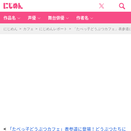
「た
に
べ
じ
っ
め
子
ん
ど
う
作品名
声優
舞台俳優
作者名
ぶ
つ
カ
フ
にじめん
>
カフェ
>
にじめんレポート
>
「たべっ子どうぶつカフェ」表参道
ェ」
表
参
道
に
登
場！
ど
う
ぶ
つ
た
ち
に
会
え
る
オ
シ
ャ
レ
空
間
【内
覧
会
レ
ポ
ー
ト】
_
2
番
目
「たべっ子どうぶつカフェ」表参道に登場！どうぶつたちに
<
の