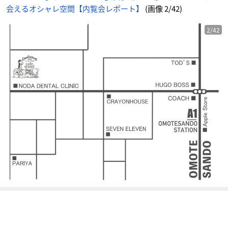
画
会えるオシャレ空間【内覧会レポート】
(画像 2/42)
像
-
ア
ニ
メ
2/42
情
報
サ
イ
ト
に
じ
め
ん