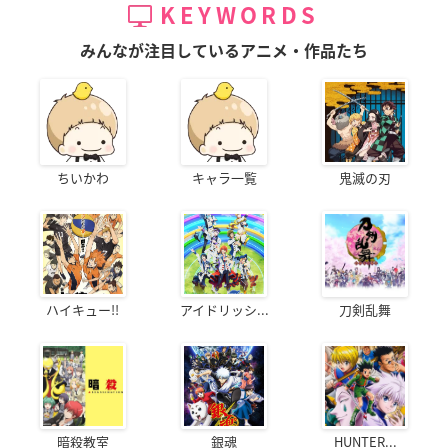
KEYWORDS
みんなが注目しているアニメ・作品たち
ちいかわ
キャラ一覧
鬼滅の刃
ハイキュー!!
アイドリッシ...
刀剣乱舞
暗殺教室
銀魂
HUNTER...