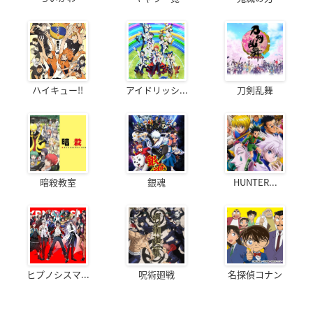
ハイキュー!!
アイドリッシ...
刀剣乱舞
暗殺教室
銀魂
HUNTER...
ヒプノシスマ...
呪術廻戦
名探偵コナン