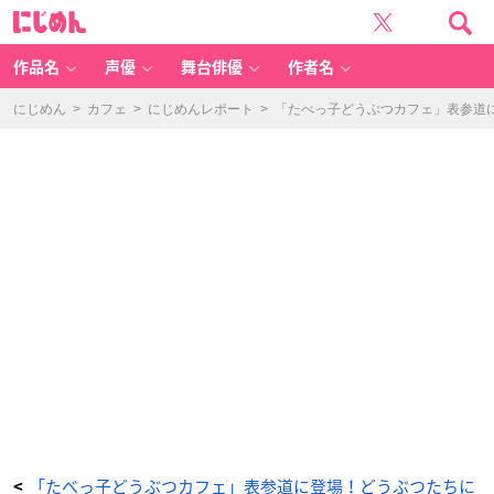
「た
に
べ
じ
っ
め
子
ん
ど
う
作品名
声優
舞台俳優
作者名
ぶ
つ
カ
フ
にじめん
>
カフェ
>
にじめんレポート
>
「たべっ子どうぶつカフェ」表参道
ェ」
表
参
道
に
登
場！
ど
う
ぶ
つ
た
ち
に
会
え
る
オ
シ
ャ
レ
空
間
【内
覧
会
レ
ポ
ー
ト】
_
4
0
番
「たべっ子どうぶつカフェ」表参道に登場！どうぶつたちに
<
目