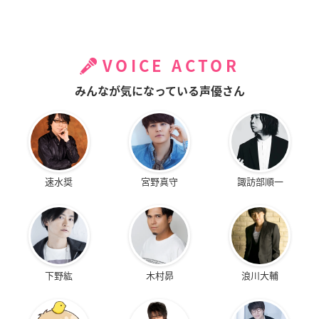
VOICE ACTOR
みんなが気になっている声優さん
速水奨
宮野真守
諏訪部順一
下野紘
木村昴
浪川大輔