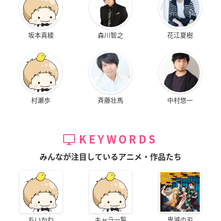
坂本真綾
森川智之
花江夏樹
村瀬歩
斉藤壮馬
中村悠一
KEYWORDS
みんなが注目しているアニメ・作品たち
ちいかわ
キャラ一覧
鬼滅の刃