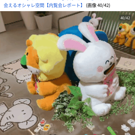
の
会えるオシャレ空間【内覧会レポート】
(画像 40/42)
画
像
-
ア
ニ
40/42
メ
情
報
サ
イ
ト
に
じ
め
ん