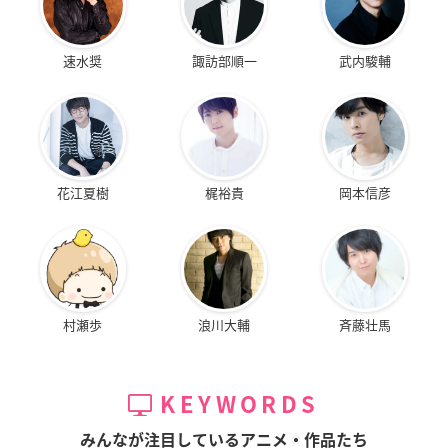
速水奨
諏訪部順一
武内駿輔
花江夏樹
梶裕貴
岡本信彦
村瀬歩
浪川大輔
斉藤壮馬
KEYWORDS
みんなが注目しているアニメ・作品たち