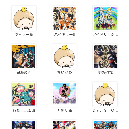
キャラ一覧
ハイキュー!!
アイドリッシ...
鬼滅の刃
ちいかわ
呪術廻戦
忍たま乱太郎
刀剣乱舞
Ｄｒ．ＳＴＯ...