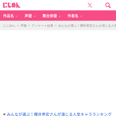
オ
に
ー
じ
イ
め
シ
ん
マ
サ
作品名
声優
舞台俳優
作者名
ヨ
シ
さ
ん
にじめん
>
声優
>
アンケート結果
>
みんなが選ぶ！櫻井孝宏さんが演じる人気キ
-
ア
ニ
メ
情
報
サ
イ
ト
に
じ
め
ん
みんなが選ぶ！櫻井孝宏さんが演じる人気キャラランキング
<