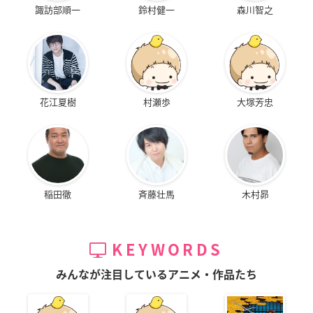
諏訪部順一
鈴村健一
森川智之
花江夏樹
村瀬歩
大塚芳忠
稲田徹
斉藤壮馬
木村昴
KEYWORDS
みんなが注目しているアニメ・作品たち