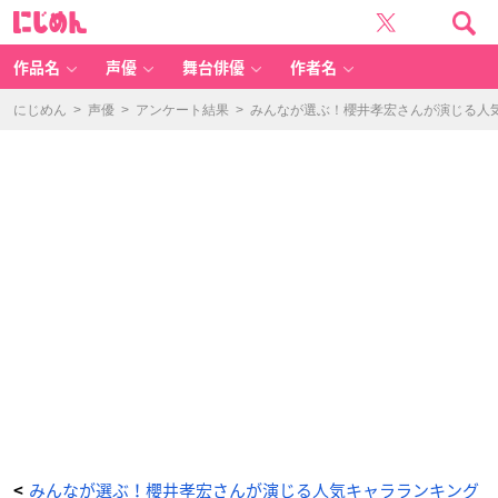
呪
に
術
じ
廻
め
戦
ん
（夏
油
作品名
声優
舞台俳優
作者名
傑）
-
ア
ニ
にじめん
>
声優
>
アンケート結果
>
みんなが選ぶ！櫻井孝宏さんが演じる人気キ
メ
情
報
サ
イ
ト
に
じ
め
ん
みんなが選ぶ！櫻井孝宏さんが演じる人気キャラランキング
<