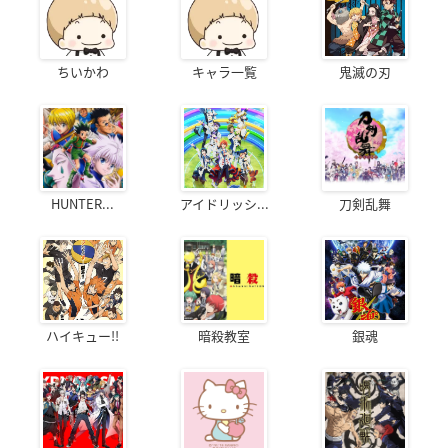
ちいかわ
キャラ一覧
鬼滅の刃
HUNTER...
アイドリッシ...
刀剣乱舞
ハイキュー!!
暗殺教室
銀魂