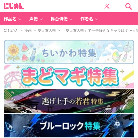
に
じ
め
ん
作品名
声優
舞台俳優
作者名
にじめん
>
漫画
>
夏目友人帳
> 「夏目友人帳」で一番好きなキャラは？〜人