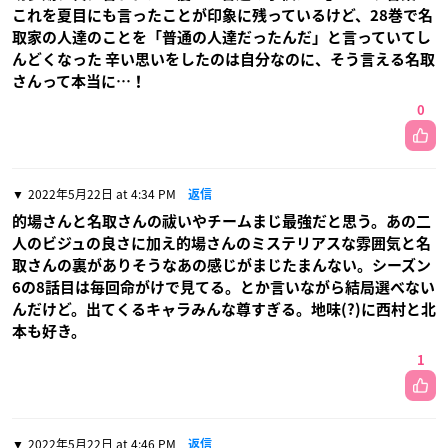
これを夏目にも言ったことが印象に残っているけど、28巻で名
取家の人達のことを「普通の人達だったんだ」と言っていてし
んどくなった 辛い思いをしたのは自分なのに、そう言える名取
さんって本当に…！
0
2022年5月22日 at 4:34 PM
返信
的場さんと名取さんの祓いやチームまじ最強だと思う。あの二
人のビジュの良さに加え的場さんのミステリアスな雰囲気と名
取さんの裏がありそうなあの感じがまじたまんない。シーズン
6の8話目は毎回命がけで見てる。とか言いながら結局選べない
んだけど。出てくるキャラみんな尊すぎる。地味(?)に西村と北
本も好き。
1
2022年5月22日 at 4:46 PM
返信