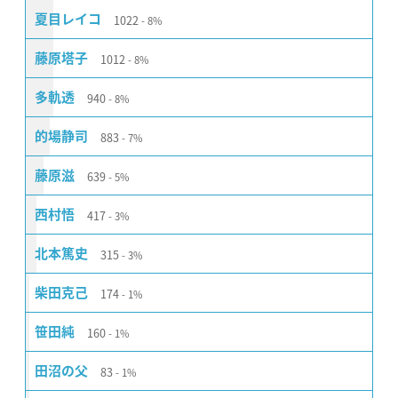
1022
夏目レイコ
8%
1012
藤原塔子
8%
940
多軌透
8%
883
的場静司
7%
639
藤原滋
5%
417
西村悟
3%
315
北本篤史
3%
174
柴田克己
1%
160
笹田純
1%
83
田沼の父
1%