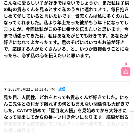
こんなに愛らしい子が好きではないでしょうか。まだ私は子供
の時の貴志くんを見るとすぐ私のうちに連れてきて、毎日抱き
しめて愛していると言いたいです。貴志くんは私に多くの力に
なってくれました。私より年上だった彼がもう年下になってし
まったが、今回は私がこの子に幸せを伝えたいと思います。今
まで頑張ってきたね、私はあなたがとても好きです。あなたが
好きになれてよかったです。君のそばにはいつもお前が好き
で、応援する人がたくさんいる、と。いつか直接会うことにな
ったら、必ず私の心を伝えたいと思います。
0
2022年5月22日 at 11:45 PM
返信
見た目、人間性、どれをとっても貴志くんが好きでした。にゃ
んこ先生との付かず離れずの何とも言えない関係性も大好きで
した。CATVで初めて「夏目友人帳」を見始めてから大好きに
なって見出してからの長～い付き合いになります。続編が出る
事をひたすら待ち続けている大ファンの一員です。これからも
応援し続けます。