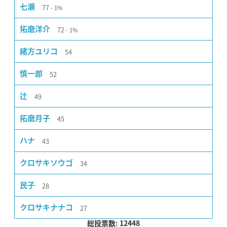
77
七瀬
1%
72
拓磨洋介
1%
54
緒方ユリコ
52
慎一郎
49
辻
45
拓磨月子
43
ハナ
34
クロサキソウゴ
28
民子
27
クロサキナナコ
総投票数: 12448