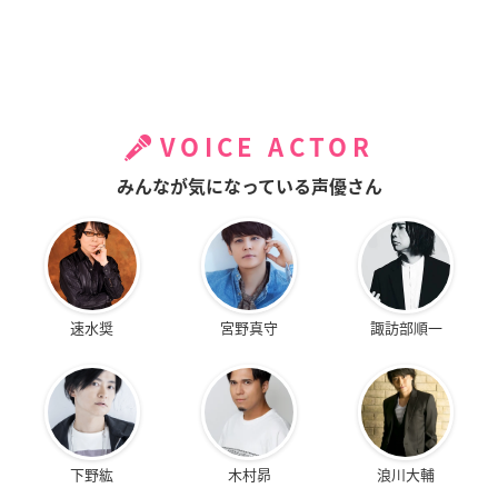
VOICE ACTOR
みんなが気になっている声優さん
速水奨
宮野真守
諏訪部順一
下野紘
木村昴
浪川大輔