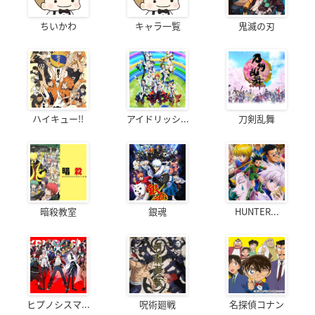
ちいかわ
キャラ一覧
鬼滅の刃
ハイキュー!!
アイドリッシ...
刀剣乱舞
暗殺教室
銀魂
HUNTER...
ヒプノシスマ...
呪術廻戦
名探偵コナン