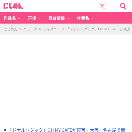
「ド
に
ナ
じ
ル
め
ド
ん
ダ
ッ
作品名
声優
舞台俳優
作者名
ク」
O
H
M
にじめん
>
ニュース
>
ディズニー
>
「ドナルドダック」OH MY CAFEが
Y
C
A
F
E
ホ
ッ
ト
ミ
ル
ク
-
ア
ニ
メ
情
報
サ
イ
ト
に
じ
め
ん
「ドナルドダック」OH MY CAFEが東京・大阪・名古屋で開
<