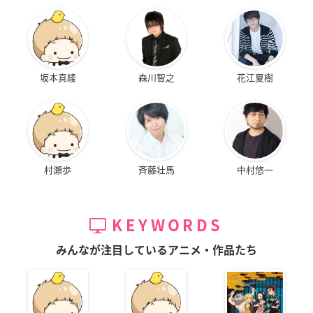
坂本真綾
森川智之
花江夏樹
村瀬歩
斉藤壮馬
中村悠一
KEYWORDS
みんなが注目しているアニメ・作品たち