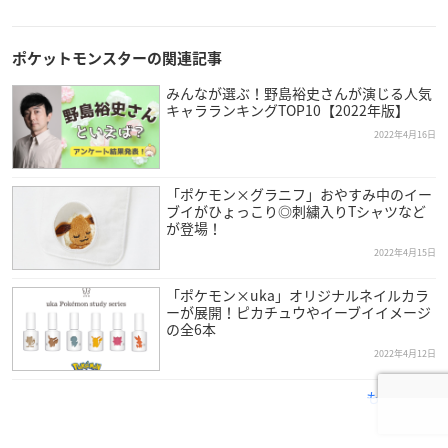
くわしくはこちら！
https://t.co/YvOtaxcNdD
#ポケモン
#ユ
ニクロ
#UT
pic.twitter.com/47AkKGvNSD
— ポケモン公式ツイッター (@Pokemon_cojp)
April 15, 20
ポケットモンスターの関連記事
22
みんなが選ぶ！野島裕史さんが演じる人気
キャラランキングTOP10【2022年版】
2022年4月16日
「ポケモン×グラニフ」おやすみ中のイー
ブイがひょっこり◎刺繍入りTシャツなど
が登場！
2022年4月15日
「ポケモン×uka」オリジナルネイルカラ
ーが展開！ピカチュウやイーブイイメージ
の全6本
2022年4月12日
もっと見る