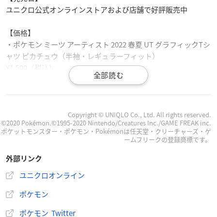
ユニクロ公式オンラインストアおよび店舗で好評販売中
【価格】
・ポケモン ミーツ アーティスト 2022 春夏 UT グラフィックTシ
ャツ ピカチュウ（半袖・レギュラーフィット）
¥1,500（税込）
・KIDS ポケモン ミーツ アーティスト 2022 春夏 UT グラフィッ
クTシャツ ピカチュウ（半袖）
¥990（税込）
Copyright © UNIQLO Co., Ltd. All rights reserved.
©2020 Pokémon.©1995-2020 Nintendo/Creatures Inc./GAME FREAK inc.
ポケットモンスター・ポケモン・Pokémonは任天堂・クリーチャーズ・ゲ
ームフリークの登録商標です。
外部リンク
4月18日（月）に、ユニクロの最新ポケモンUTコレクショ
ン「ポケモン ミーツ アーティスト 2022 春夏」が発売決
ユニクロオンライン
定！
ポケモン
アーティストユニット・magmaさんが手がけた、ユニーク
なデザインに注目してね！
ポケモン Twitter