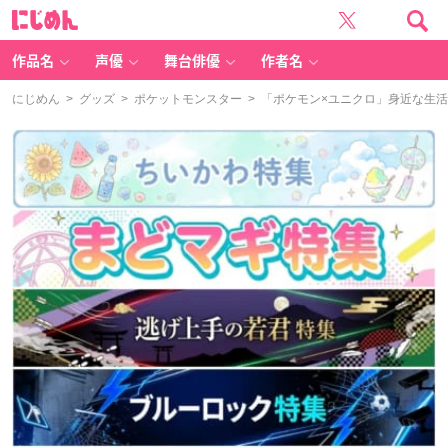
に
じ
め
ん
作品名
声優
舞台俳優
作者名
にじめん
>
グッズ
>
ポケットモンスター
> 「ポケモン×ユニクロ」身近な生