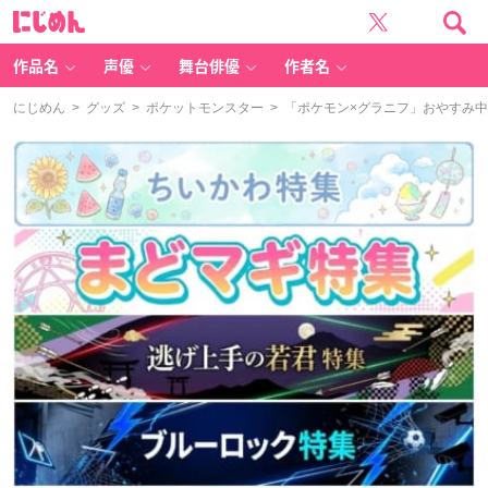
に
じ
め
ん
作品名
声優
舞台俳優
作者名
にじめん
>
グッズ
>
ポケットモンスター
> 「ポケモン×グラニフ」おやすみ