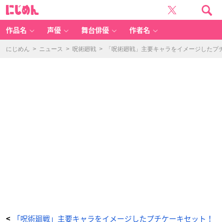
【1
に
0
じ
M
め
in
ん
e
et
作品名
声優
舞台俳優
作者名
s】
T
V
ア
にじめん
>
ニュース
>
呪術廻戦
>
「呪術廻戦」主要キャラをイメージしたプ
ニ
メ
「呪
術
廻
戦」
ケ
ー
キ
6
種
-
ア
ニ
メ
情
報
サ
イ
ト
に
じ
め
ん
「呪術廻戦」主要キャラをイメージしたプチケーキセット！
<