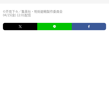
©芥見下々／集英社・呪術廻戦製作委員会
04/15(金) 12:01配信