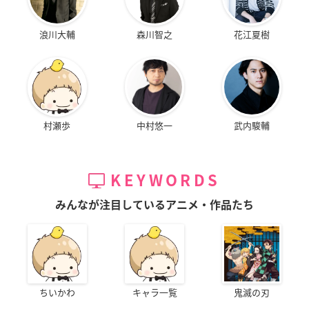
浪川大輔
森川智之
花江夏樹
村瀬歩
中村悠一
武内駿輔
KEYWORDS
みんなが注目しているアニメ・作品たち
ちいかわ
キャラ一覧
鬼滅の刃