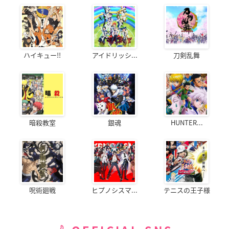
ハイキュー!!
アイドリッシ...
刀剣乱舞
暗殺教室
銀魂
HUNTER...
呪術廻戦
ヒプノシスマ...
テニスの王子様