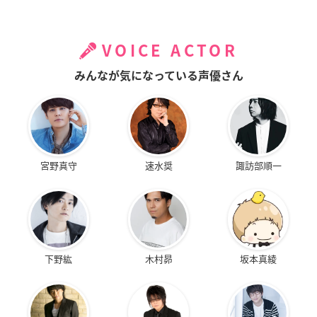
VOICE ACTOR
みんなが気になっている声優さん
宮野真守
速水奨
諏訪部順一
下野紘
木村昴
坂本真綾