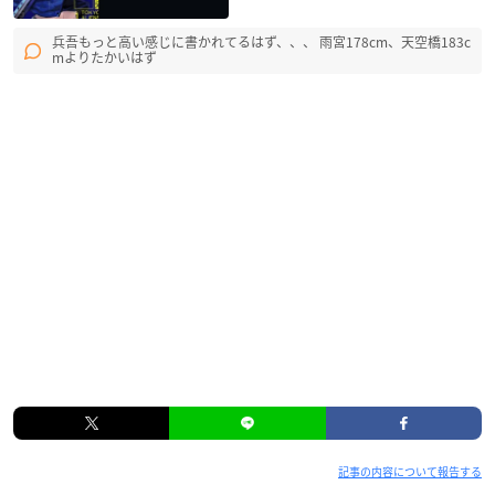
兵吾もっと高い感じに書かれてるはず、、、 雨宮178cm、天空橋183c
mよりたかいはず
記事の内容について報告する