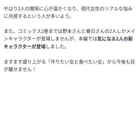
やはり2人の関係に心が温かくなり、現代女性のリアルな悩み
に共感するという人が多いよう。
また、コミックス2巻までは野本さんと春日さんの2人しかメイ
ンキャラクターが登場しませんが、本編では
気になる2人の新
しました。
キャラクターが登場
ますます盛り上がる「作りたい女と食べたい女」から今後も目
が離せません！