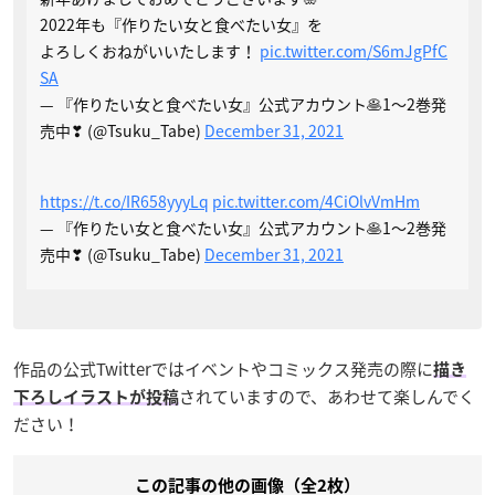
2022年も『作りたい女と食べたい女』を
よろしくおねがいいたします！
pic.twitter.com/S6mJgPfC
SA
— 『作りたい女と食べたい女』公式アカウント🥞1〜2巻発
売中❣ (@Tsuku_Tabe)
December 31, 2021
https://t.co/IR658yyyLq
pic.twitter.com/4CiOlvVmHm
— 『作りたい女と食べたい女』公式アカウント🥞1〜2巻発
売中❣ (@Tsuku_Tabe)
December 31, 2021
作品の公式Twitterではイベントやコミックス発売の際に
描き
されていますので、あわせて楽しんでく
下ろしイラストが投稿
ださい！
この記事の他の画像（全2枚）