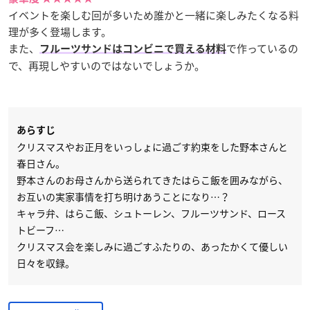
イベントを楽しむ回が多いため誰かと一緒に楽しみたくなる料
理が多く登場します。
また、
で作っているの
フルーツサンドはコンビニで買える材料
で、再現しやすいのではないでしょうか。
あらすじ
クリスマスやお正月をいっしょに過ごす約束をした野本さんと
春日さん。
野本さんのお母さんから送られてきたはらこ飯を囲みながら、
お互いの実家事情を打ち明けあうことになり…？
キャラ弁、はらこ飯、シュトーレン、フルーツサンド、ロース
トビーフ…
クリスマス会を楽しみに過ごすふたりの、あったかくて優しい
日々を収録。