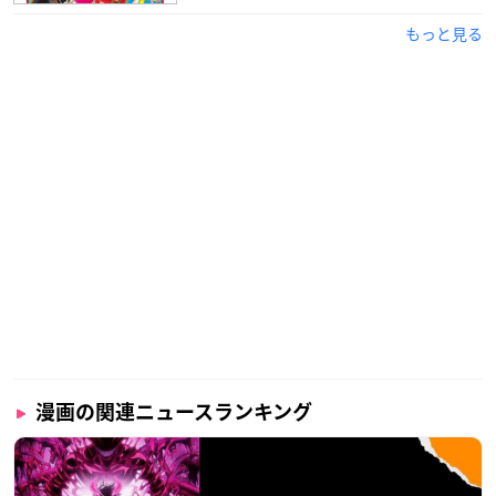
もっと見る
漫画の関連ニュースランキング