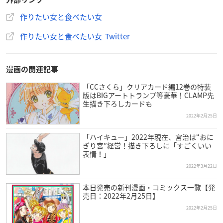
作りたい女と食べたい女
作りたい女と食べたい女 Twitter
漫画の関連記事
「CCさくら」クリアカード編12巻の特装
版はBIGアートトランプ等豪華！CLAMP先
生描き下ろしカードも
2022年2月25日
「ハイキュー」2022年現在、宮治は“おに
ぎり宮”経営！描き下ろしに「すごくいい
表情！」
2022年3月22日
本日発売の新刊漫画・コミックス一覧【発
売日：2022年2月25日】
2022年2月25日