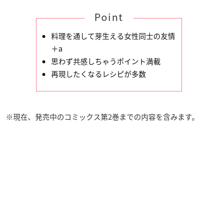
Point
料理を通して芽生える女性同士の友情
＋a
思わず共感しちゃうポイント満載
再現したくなるレシピが多数
※現在、発売中のコミックス第2巻までの内容を含みます。