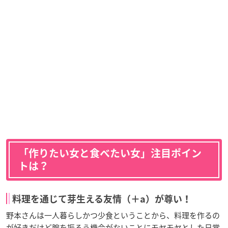
「作りたい女と食べたい女」注目ポイン
トは？
料理を通じて芽生える友情（＋a）が尊い！
野本さんは一人暮らしかつ少食ということから、料理を作るの
が好きだけど腕を振るう機会がないことにモヤモヤとした日常