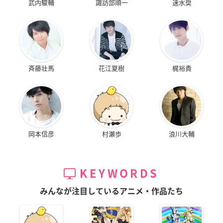
武内駿輔
諏訪部順一
速水奨
斉藤壮馬
花江夏樹
梶裕貴
岡本信彦
村瀬歩
浪川大輔
KEYWORDS
みんなが注目しているアニメ・作品たち