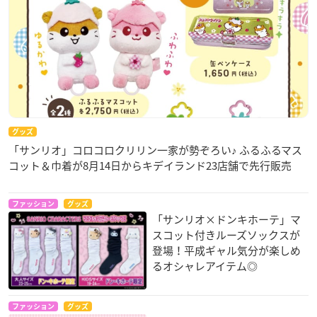
グッズ
「サンリオ」コロコロクリリン一家が勢ぞろい♪ ふるふるマス
コット＆巾着が8月14日からキデイランド23店舗で先行販売
ファッション
グッズ
「サンリオ×ドンキホーテ」マ
スコット付きルーズソックスが
登場！平成ギャル気分が楽しめ
るオシャレアイテム◎
ファッション
グッズ