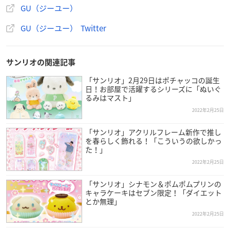
ンが登場⭐
https://t.co/kMzzvHXOBm
#マイメロディ
× 🍓
#
GU（ジーユー）
シナモロール
× 🧁
#ポムポムプリン
× 🍈
GU（ジーユー） Twitter
おうちで過ごす時間もハッピーにしよう🌈
ー3/7(月)販売開始予定ー
🟡⚪🔵⚪🟣⚪🟡⚪🔵⚪🟣
pic.twitter.com/wATUA6Tm5g
サンリオの関連記事
— GU（ジーユー） (@gu_global)
February 21, 2022
「サンリオ」2月29日はポチャッコの誕生
日！お部屋で活躍するシリーズに「ぬいぐ
るみはマスト」
2022年2月25日
「サンリオ」アクリルフレーム新作で推し
を春らしく飾れる！「こういうの欲しかっ
た！」
2022年2月25日
「サンリオ」シナモン＆ポムポムプリンの
キャラケーキはセブン限定！「ダイエット
とか無理」
2022年2月25日