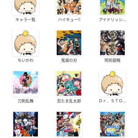
キャラ一覧
ハイキュー!!
アイドリッシ...
ちいかわ
鬼滅の刃
呪術廻戦
刀剣乱舞
忍たま乱太郎
Ｄｒ．ＳＴＯ...