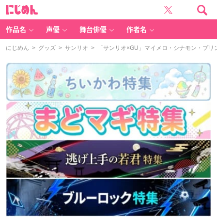
に
じ
め
ん
作品名
声優
舞台俳優
作者名
にじめん
>
グッズ
>
サンリオ
> 「サンリオ×GU」マイメロ・シナモン・プ