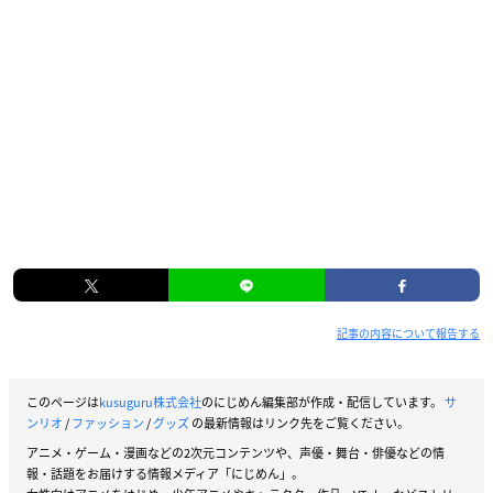
記事の内容について報告する
このページは
kusuguru株式会社
のにじめん編集部が作成・配信しています。
サ
ンリオ
/
ファッション
/
グッズ
の最新情報はリンク先をご覧ください。
アニメ・ゲーム・漫画などの2次元コンテンツや、声優・舞台・俳優などの情
報・話題をお届けする情報メディア「にじめん」。