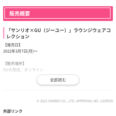
販売概要
「サンリオ×GU（ジーユー）」ラウンジウェアコ
レクション
【発売日】
2022年3月7日(月)〜
【販売場所】
GU大型店、オンライン
🟡⚪🔵⚪🟣⚪🟡⚪🔵⚪🟣
© 2022 SANRIO CO., LTD. APPROVAL NO. L629939
🍓予告🍓
外部リンク
サンリオ
の人気キャラクターのラウンジウェアコレクショ