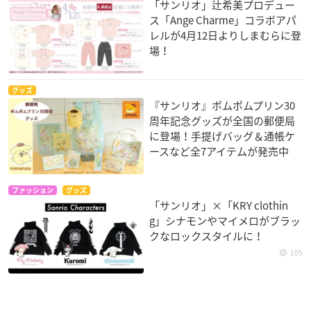
「サンリオ」辻希美プロデュー
ス「Ange Charme」コラボアパ
レルが4月12日よりしまむらに登
場！
グッズ
『サンリオ』ポムポムプリン30
周年記念グッズが全国の郵便局
に登場！手提げバッグ＆通帳ケ
ースなど全7アイテムが発売中
ファッション
グッズ
「サンリオ」×「KRY clothin
g」シナモンやマイメロがブラッ
クなロックスタイルに！
105