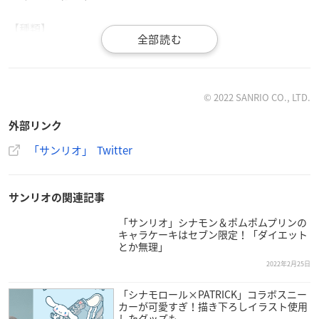
【種類】
全6種
【販売場所】
サンリオ
オンラインショップ
© 2022 SANRIO CO., LTD.
サンリオショップ店頭
外部リンク
「サンリオ」 Twitter
サンリオの関連記事
#アクリルフレーム
が華やかな春デザインで登場！お手持ち
のアクスタをセットできるスタンド付きフレーム、キャラ
「サンリオ」シナモン＆ポムポムプリンの
クターシート、小物シートの3点セットをオンラインショッ
キャラケーキはセブン限定！「ダイエット
とか無理」
プで発売中！サンリオショップでは好きな組み合わせを選
2022年2月25日
べるよ♪
https://t.co/IAueyMIBWf
pic.twitter.com/05pxuxE
m5J
「シナモロール×PATRICK」コラボスニー
— サンリオ (@sanrio_news)
February 24, 2022
カーが可愛すぎ！描き下ろしイラスト使用
したグッズも