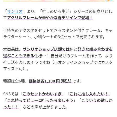
「
サンリオ
」より、「推しのいる生活」シリーズの新商品とし
て
アクリルフレームが華やかな春デザインで登場！
手持ちのアクスタをセットできるスタンド付きフレーム、キャ
ラクターシート、小物シートの3点セットで発売されます。
本商品は、
何と
サンリオショップ店頭では
好きな組み合わせを
仕様…！ 自分だけのフレームを作って、より
選ぶこともできる
推し活を楽しめそうですね（※オンラインショップではカスタ
マイズ不可）。
種類は全6種、
です。
価格は各1,100 円 (税込)
SNSでは「
」「
」
このセットかわいすぎ
これに推し入れたい！
「
」「
これ持ってピューロ行ったら楽しそう
こういうの欲しか
」などの声が上がりました。
った！！