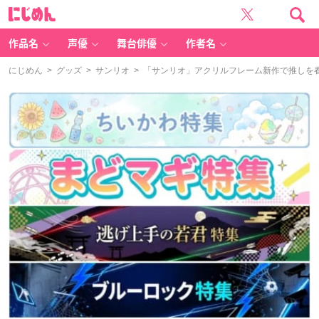
に
じ
め
ん
作品名
声優
舞台俳優
作者名
にじめん
>
グッズ
>
サンリオ
> 「サンリオ」アクリルフレーム新作で推しを