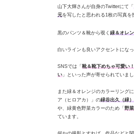
山下大輝さんが自身のTwitterにて「
元
を写したと思われる1枚の写真を
黒のパンツ＆靴から覗く
緑＆オレン
白いラインも良いアクセントになっ
SNSでは「
靴＆靴下めちゃ可愛い
い
」といった声が寄せられていまし
また緑＆オレンジのカラーリングに
ア（ヒロアカ）」の
緑谷出久（緑）
や、緑黄色野菜カラーのため「
野菜
ています。
何かの撮影とすれば、作品などと関