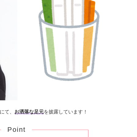
rにて、
お洒落な足元
を披露しています！
Point