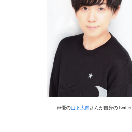
声優の
山下大輝
さんが自身のTwitte