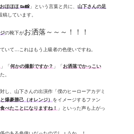
おほほほ 👟📸
」という言葉と共に、
山下さんの足
投稿しています。
お洒落～～～！！！
ジ
の靴下が
ていて…これはもう上級者の色使いですね。
！
」「
何かの撮影ですか？
」「
お洒落でかっこい
た。
対し、山下さんの出演作「僕のヒーローアカデミ
と爆豪勝己（オレンジ）
をイメージするファン
食べたことになりますね！
」といった声も上がっ
係のある色使いだったのでしょうか…！