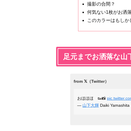
撮影の合間？
何気ない1枚がお洒
このカラーはもしか
足元までお洒落な山
おほほほ 👟📸
pic.twitter
—
山下大輝
Daiki Yamashita