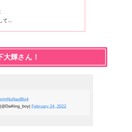
落
して…
下大輝さん！
.com/mNuNaoBIo4
 (@DaiKing_boy)
February 24, 2022