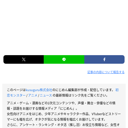
記事の内容について報告する
このページは
kusuguru株式会社
のにじめん編集部が作成・配信しています。
初
恋モンスター
/
アニメ
/
ニュース
の最新情報はリンク先をご覧ください。
アニメ・ゲーム・漫画などの2次元コンテンツや、声優・舞台・俳優などの情
報・話題をお届けする情報メディア「にじめん」。
女性向けアニメをはじめ、少年アニメやキャラクター作品、VTuberなどストリー
マーにも幅を広げ、オタクが気になる情報を幅広くお届けしています。
さらに、アンケート・ランキング・オタ活（推し活）お役立ち情報など、女性オ