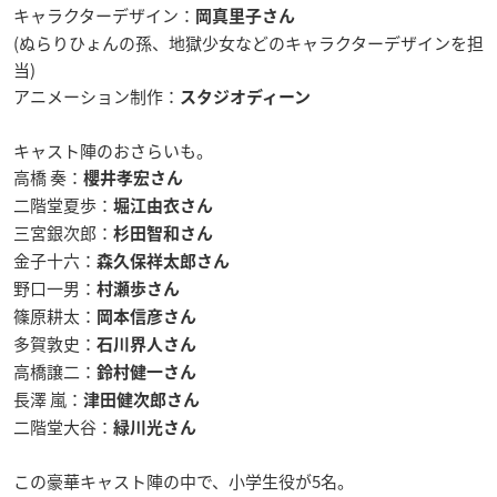
キャラクターデザイン：
岡真里子さん
(ぬらりひょんの孫、地獄少女などのキャラクターデザインを担
当)
アニメーション制作：
スタジオディーン
キャスト陣のおさらいも。
高橋 奏：
櫻井孝宏さん
二階堂夏歩：
堀江由衣さん
三宮銀次郎：
杉田智和さん
金子十六：
森久保祥太郎さん
野口一男：
村瀬歩さん
篠原耕太：
岡本信彦さん
多賀敦史：
石川界人さん
高橋譲二：
鈴村健一さん
長澤 嵐：
津田健次郎さん
二階堂大谷：
緑川光さん
この豪華キャスト陣の中で、小学生役が5名。