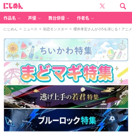
に
じ
め
ん
作品名
声優
舞台俳優
作者名
にじめん
>
ニュース
>
初恋モンスター
> 櫻井孝宏さんが小5を演じる！アニ