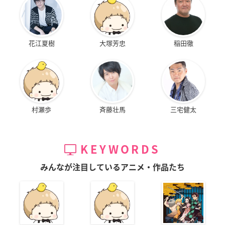
花江夏樹
大塚芳忠
稲田徹
村瀬歩
斉藤壮馬
三宅健太
KEYWORDS
みんなが注目しているアニメ・作品たち