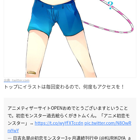
twitter.com
トップにイラストは毎回変わるので、何度もアクセスを！
アニメティザーサイトOPENおめでとうございますということ
で。初恋モンスター過去絵らくがきトムくん。「アニメ初恋モ
ンスター」→
https://t.co/wyYfXTccdn
pic.twitter.com/N8OwR
rxYwY
— 日吉丸晃@初恋モンスター3ヶ月連続刊行中 (@KURIKOYA_a