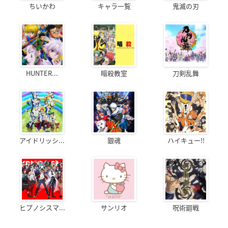
ちいかわ
キャラ一覧
鬼滅の刃
HUNTER...
暗殺教室
刀剣乱舞
アイドリッシ...
銀魂
ハイキュー!!
ヒプノシスマ...
サンリオ
呪術廻戦