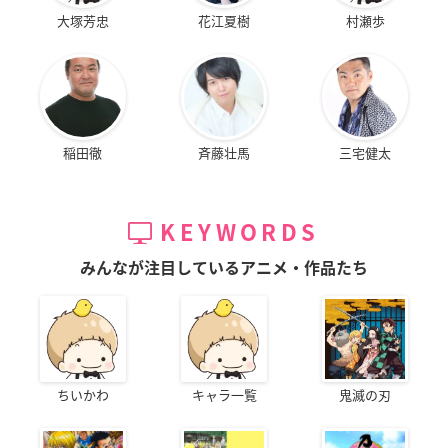
大塚芳忠
花江夏樹
村瀬歩
稲田徹
斉藤壮馬
三宅健太
KEYWORDS
みんなが注目しているアニメ・作品たち
ちいかわ
キャラ一覧
鬼滅の刃