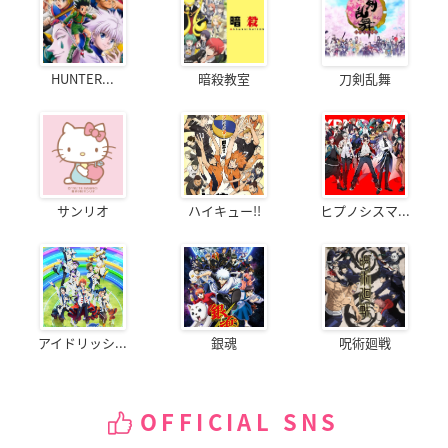
HUNTER...
暗殺教室
刀剣乱舞
サンリオ
ハイキュー!!
ヒプノシスマ...
アイドリッシ...
銀魂
呪術廻戦
OFFICIAL SNS