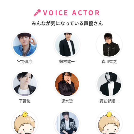
VOICE ACTOR
みんなが気になっている声優さん
宮野真守
鈴村健一
森川智之
下野紘
速水奨
諏訪部順一