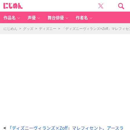
Di
に
s
じ
n
め
e
ん
y
C
作品名
声優
舞台俳優
作者名
ol
le
ct
io
にじめん
>
グッズ
>
ディズニー
>
「ディズニーヴィランズ×Zoff」マレフィ
n
cr
e
at
e
d
b
y
Z
of
f
“V
ill
ai
n
s”
（デ
ィ
ズ
ニ
ー
コ
レ
ク
シ
ョ
ン
ク
リ
エ
イ
テ
ッ
ド
「ディズニーヴィランズ×Zoff」マレフィセント、アースラ
<
バ