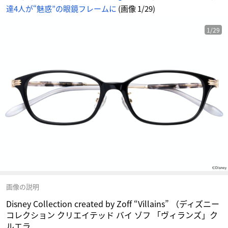
イ
達4人が“魅惑”の眼鏡フレームに
(画像 1/29)
ゾ
フ
「ヴ
ィ
ラ
1/29
ン
ズ」
ク
ル
エ
ラ
-
ア
ニ
メ
情
報
サ
イ
ト
に
じ
め
ん
画像の説明
Disney Collection created by Zoff “Villains” （ディズニー
コレクション クリエイテッド バイ ゾフ 「ヴィランズ」ク
ルエラ