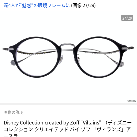
イ
達4人が“魅惑”の眼鏡フレームに
(画像 27/29)
ゾ
フ
「ヴ
ィ
ラ
27/29
ン
ズ」
ア
ー
ス
ラ
-
ア
ニ
メ
情
報
サ
イ
ト
に
じ
め
ん
画像の説明
Disney Collection created by Zoff “Villains” （ディズニー
コレクション クリエイテッド バイ ゾフ 「ヴィランズ」ア
ースラ