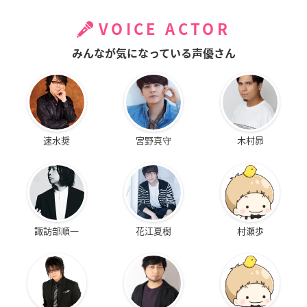
VOICE ACTOR
みんなが気になっている声優さん
速水奨
宮野真守
木村昴
諏訪部順一
花江夏樹
村瀬歩