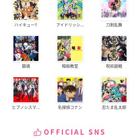
ハイキュー!!
アイドリッシ...
刀剣乱舞
銀魂
暗殺教室
呪術廻戦
ヒプノシスマ...
名探偵コナン
忍たま乱太郎
OFFICIAL SNS