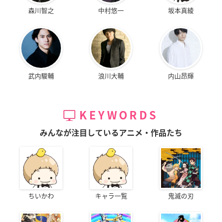
森川智之
中村悠一
坂本真綾
武内駿輔
浪川大輔
内山昂輝
KEYWORDS
みんなが注目しているアニメ・作品たち
ちいかわ
キャラ一覧
鬼滅の刃