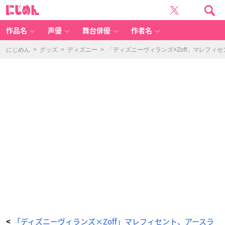
Di
に
s
じ
n
め
e
ん
y
C
作品名
声優
舞台俳優
作者名
ol
le
ct
io
にじめん
>
グッズ
>
ディズニー
>
「ディズニーヴィランズ×Zoff」マレフィ
n
cr
e
at
e
d
b
y
Z
of
f
“V
ill
ai
n
s”
（デ
ィ
ズ
ニ
ー
コ
レ
ク
シ
ョ
ン
ク
リ
エ
イ
テ
ッ
ド
「ディズニーヴィランズ×Zoff」マレフィセント、アースラ
<
バ