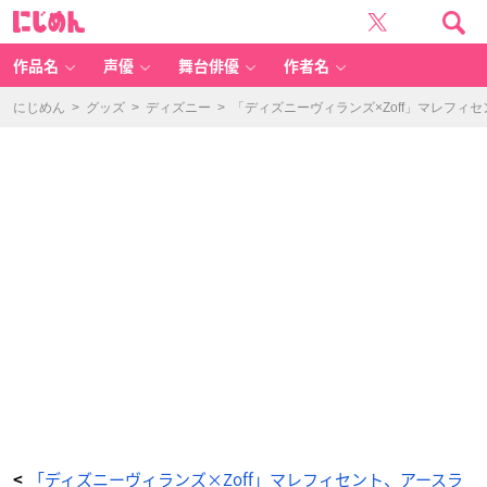
Di
に
s
じ
n
め
e
ん
y
C
作品名
声優
舞台俳優
作者名
ol
le
ct
io
にじめん
>
グッズ
>
ディズニー
>
「ディズニーヴィランズ×Zoff」マレフィ
n
cr
e
at
e
d
b
y
Z
of
f
“V
ill
ai
n
s”
（デ
ィ
ズ
ニ
ー
コ
レ
ク
シ
ョ
ン
ク
リ
エ
イ
テ
ッ
ド
「ディズニーヴィランズ×Zoff」マレフィセント、アースラ
<
バ