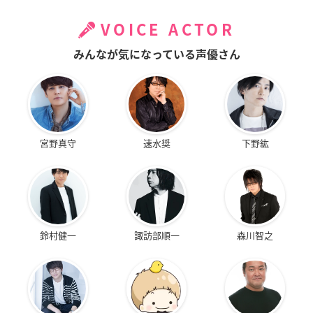
VOICE ACTOR
みんなが気になっている声優さん
宮野真守
速水奨
下野紘
鈴村健一
諏訪部順一
森川智之