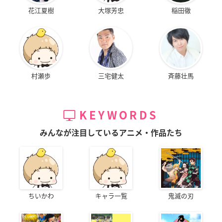
花江夏樹
大塚芳忠
稲田徹
村瀬歩
三宅健太
斉藤壮馬
KEYWORDS
みんなが注目しているアニメ・作品たち
ちいかわ
キャラ一覧
鬼滅の刃