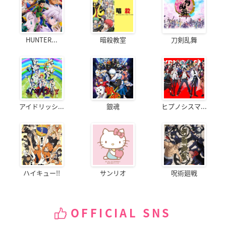
HUNTER...
暗殺教室
刀剣乱舞
アイドリッシ...
銀魂
ヒプノシスマ...
ハイキュー!!
サンリオ
呪術廻戦
OFFICIAL SNS