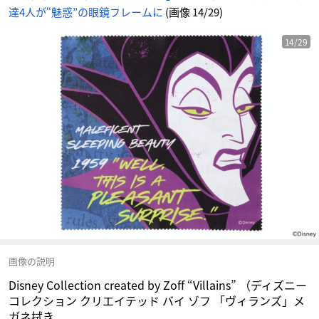
イ
達4人が“魅惑”の眼鏡フレームに
(画像 14/29)
ゾ
フ
「ヴ
ィ
ラ
14/29
ン
ズ」
メ
ガ
ネ
拭
き
-
ア
ニ
メ
情
報
サ
イ
ト
に
じ
め
ん
画像の説明
Disney Collection created by Zoff “Villains” （ディズニー
コレクション クリエイテッド バイ ゾフ 「ヴィランズ」メ
ガネ拭き