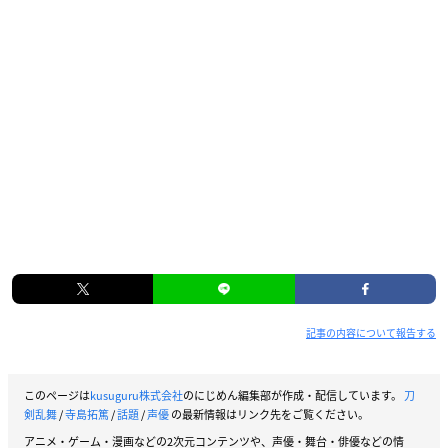
記事の内容について報告する
このページは
kusuguru株式会社
のにじめん編集部が作成・配信しています。
刀
剣乱舞
/
寺島拓篤
/
話題
/
声優
の最新情報はリンク先をご覧ください。
アニメ・ゲーム・漫画などの2次元コンテンツや、声優・舞台・俳優などの情