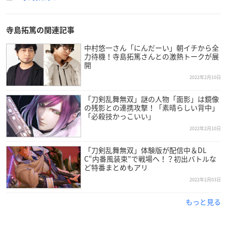
寺島拓篤の関連記事
中村悠一さん「にんだーい」朝イチから全
力待機！寺島拓篤さんとの激熱トークが展
開
2022年2月10日
「刀剣乱舞無双」謎の人物「面影」は鏡像
の残影との連携攻撃！「素晴らしい背中」
「必殺技かっこいい」
2022年2月10日
「刀剣乱舞無双」体験版が配信中＆DL
C“内番風装束”で戦場へ！？初出バトルな
ど特番まとめもアリ
2022年2月03日
もっと見る