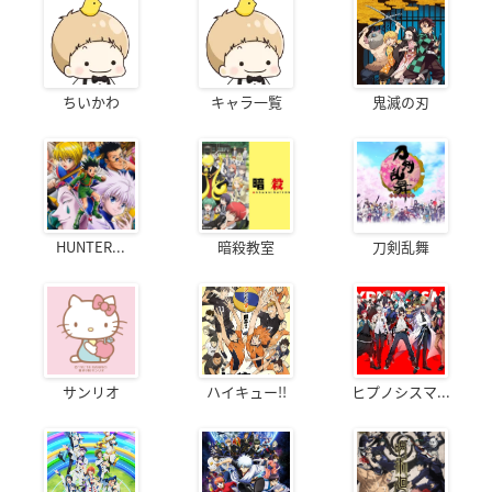
ちいかわ
キャラ一覧
鬼滅の刃
HUNTER...
暗殺教室
刀剣乱舞
サンリオ
ハイキュー!!
ヒプノシスマ...