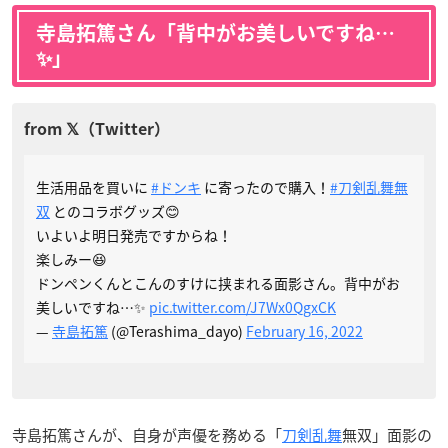
寺島拓篤さん「背中がお美しいですね…
✨」
生活用品を買いに
#ドンキ
に寄ったので購入！
#刀剣乱舞無
双
とのコラボグッズ😊
いよいよ明日発売ですからね！
楽しみー😆
ドンペンくんとこんのすけに挟まれる面影さん。背中がお
美しいですね…✨
pic.twitter.com/J7Wx0QgxCK
—
寺島拓篤
(@Terashima_dayo)
February 16, 2022
寺島拓篤さんが、自身が声優を務める「
刀剣乱舞
無双」面影の