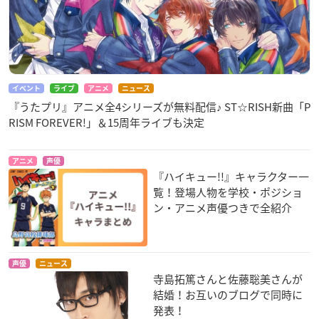
イベント
ライブ
アニメ
ニュース
『うたプリ』アニメ全4シリーズが無料配信♪ ST☆RISH新曲「P
RISM FOREVER!」＆15周年ライブも決定
アニメ
声優
『ハイキュー!!』キャラクター一
覧！登場人物を学校・ポジショ
ン・アニメ声優つきで全紹介
声優
ニュース
寺島拓篤さんと佐藤聡美さんが
結婚！お互いのブログで同時に
発表！