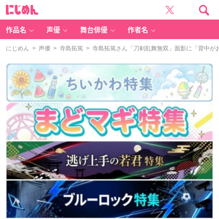
に
じ
め
ん
作品名
声優
舞台俳優
作者名
にじめん
>
声優
>
寺島拓篤
> 寺島拓篤さん「刀剣乱舞無双」面影に「背中が