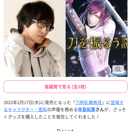
高画質で見る (全1枚)
2022年2月17日(木)に発売となった「
刀剣乱舞無双
」に
登場す
るキャラクター・面影
の声優を務める
が、さっそ
寺島拓篤
さん
くグッズを購入したことを報告してくれました！