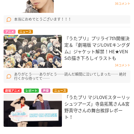
36コメント
本当におめでとうございます！！！
アニメ
ニュース
『うたプリ』プリライ7th開催決
定＆『劇場版 マジLOVEキングダ
ム』ジャケット解禁！HE★VEN
Sの描き下ろしイラストも
34コメント
ありがとう……ありがとう……読んだ瞬間に泣いてしまった…… 絶対
行くから待ってて……
劇場アニメ
レポート
声優
ニュース
「うたプリ マジLOVEスターリッ
シュツアーズ」寺島拓篤さん&宮
野真守さんの舞台挨拶レポー
ト！