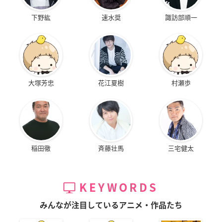
下野紘
速水奨
諏訪部順一
大塚芳忠
花江夏樹
村瀬歩
稲田徹
斉藤壮馬
三宅健太
KEYWORDS
みんなが注目しているアニメ・作品たち