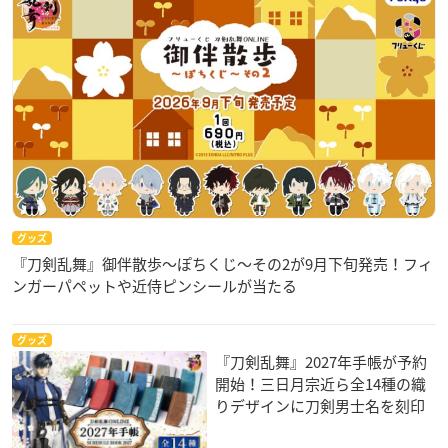
グッズ
『刀剣乱舞』御伴散歩～ぽちくじ～その2が9月下旬発売！フィ
ンガーパペットや近侍ピンシールが当たる
グッズ
『刀剣乱舞』2027年手帳が予約
開始！三日月宗近ら全14種の織
りデザインに刀剣男士名を刻印