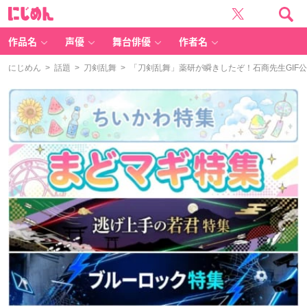
に
じ
め
ん
作品名
声優
舞台俳優
作者名
にじめん
>
話題
>
刀剣乱舞
> 「刀剣乱舞」薬研が瞬きしたぞ！石商先生GIF