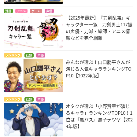
話題
アニメ
ゲーム
声優
【2025年最新】『刀剣乱舞』キ
ャラクター一覧｜刀剣男士117振
の声優・刀派・絵師・アニメ情
報などを完全網羅
ランキング
話題
声優
みんなが選ぶ！山口勝平さんが
演じる人気キャラランキングTO
P10【2022年版】
ランキング
話題
声優
オタクが選ぶ「小野賢章が演じ
るキャラ」ランキングTOP10！1
位は『黒バス』黒子テツヤ【202
4年版】