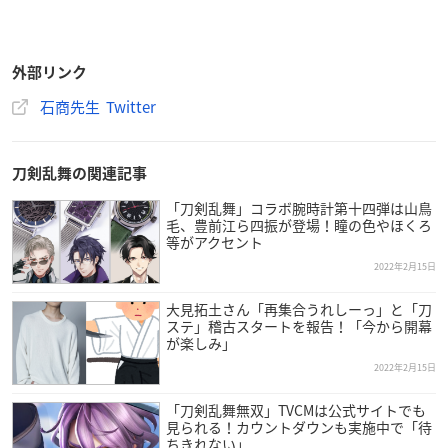
外部リンク
石商先生 Twitter
刀剣乱舞の関連記事
「刀剣乱舞」コラボ腕時計第十四弾は山鳥
毛、豊前江ら四振が登場！瞳の色やほくろ
等がアクセント
2022年2月15日
大見拓土さん「再集合うれしーっ」と「刀
ステ」稽古スタートを報告！「今から開幕
が楽しみ」
2022年2月15日
「刀剣乱舞無双」TVCMは公式サイトでも
見られる！カウントダウンも実施中で「待
ちきれない」