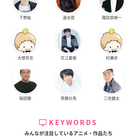
下野紘
速水奨
諏訪部順一
大塚芳忠
花江夏樹
村瀬歩
稲田徹
斉藤壮馬
三宅健太
KEYWORDS
みんなが注目しているアニメ・作品たち