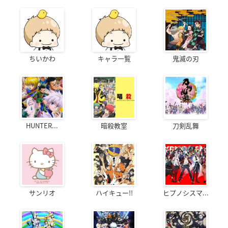
ちいかわ
キャラ一覧
鬼滅の刃
HUNTER...
暗殺教室
刀剣乱舞
サンリオ
ハイキュー!!
ヒプノシスマ...