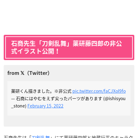
石商先生「刀剣乱舞」薬研藤四郎の非公
式イラスト公開！
薬研くん描きました。※非公式
pic.twitter.com/faCJXol9fo
— 石商にはやむをえず尖ったパーツがあります (@ishisyou
_stone)
February 15, 2022
石商先生は「
刀剣乱舞
」にて薬研藤四郎と地蔵行平のキャラク