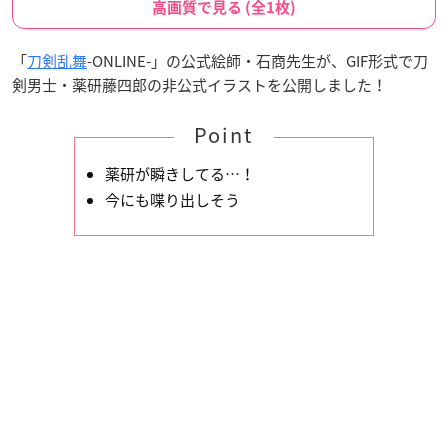
高画質で見る (全1枚)
「
刀剣乱舞
-ONLINE-」の公式絵師・石商先生が、GIF形式で刀
剣男士・薬研藤四郎の非公式イラストを公開しました！
Point
薬研が瞬きしてる…！
今にも喋り出しそう