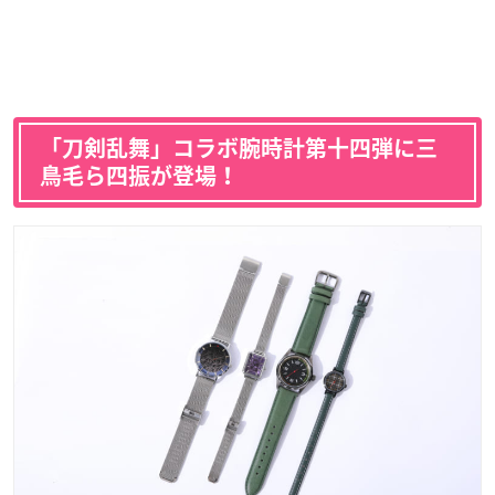
「刀剣乱舞」コラボ腕時計第十四弾に三
鳥毛ら四振が登場！