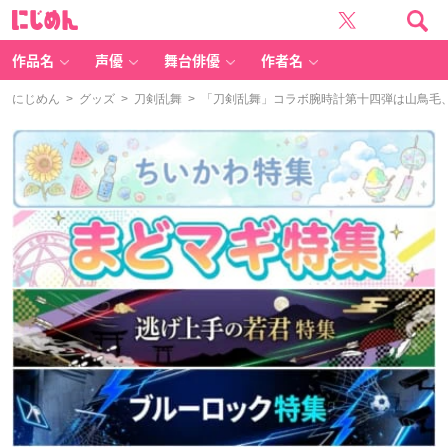
に
じ
め
ん
作品名
声優
舞台俳優
作者名
にじめん
>
グッズ
>
刀剣乱舞
> 「刀剣乱舞」コラボ腕時計第十四弾は山鳥毛