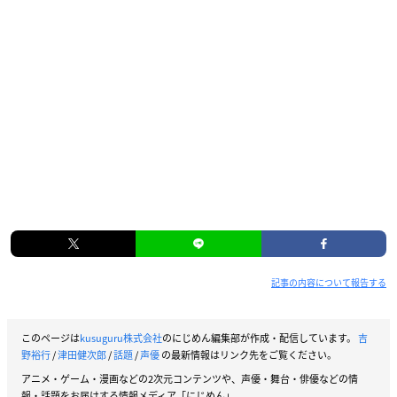
記事の内容について報告する
このページは
kusuguru株式会社
のにじめん編集部が作成・配信しています。
吉
野裕行
/
津田健次郎
/
話題
/
声優
の最新情報はリンク先をご覧ください。
アニメ・ゲーム・漫画などの2次元コンテンツや、声優・舞台・俳優などの情
報・話題をお届けする情報メディア「にじめん」。