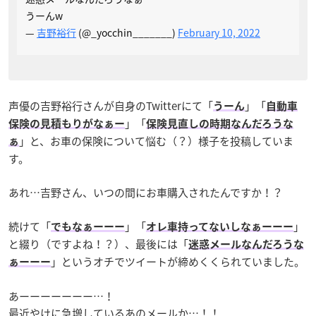
うーんw
—
吉野裕行
(@_yocchin_______)
February 10, 2022
声優の吉野裕行さんが自身のTwitterにて「
」「
うーん
自動車
」「
保険の見積もりがなぁー
保険見直しの時期なんだろうな
」と、お車の保険について悩む（？）様子を投稿していま
ぁ
す。
あれ…吉野さん、いつの間にお車購入されたんですか！？
続けて「
」「
」
でもなぁーーー
オレ車持ってないしなぁーーー
と綴り（ですよね！？）、最後には「
迷惑メールなんだろうな
」というオチでツイートが締めくくられていました。
ぁーーー
あーーーーーーー…！
最近やけに急増しているあのメールか…！！