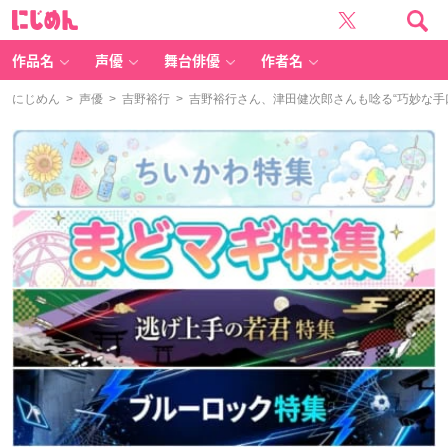
に
じ
め
ん
作品名
声優
舞台俳優
作者名
にじめん
>
声優
>
吉野裕行
> 吉野裕行さん、津田健次郎さんも唸る“巧妙な手