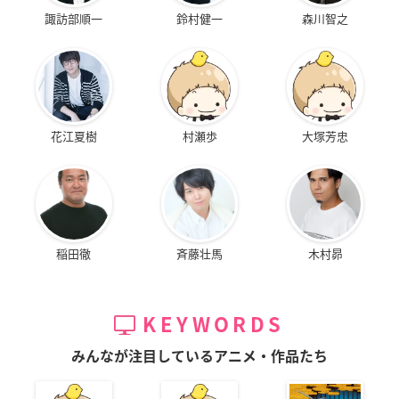
諏訪部順一
鈴村健一
森川智之
花江夏樹
村瀬歩
大塚芳忠
稲田徹
斉藤壮馬
木村昴
KEYWORDS
みんなが注目しているアニメ・作品たち