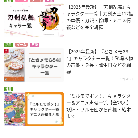
話題
アニメ
ゲーム
声優
【2025年最新】『刀剣乱舞』キ
ャラクター一覧｜刀剣男士117振
の声優・刀派・絵師・アニメ情
報などを完全網羅
話題
ゲーム
声優
【2025年最新】『ときメモGS
4』キャラクター一覧！登場人物
の声優・身長・誕生日などを網
羅
1コメント
話題
『ミルモでポン！』キャラクタ
ー＆アニメ声優一覧【全26人】
妖精・ワルモ団から南楓・結木
まで