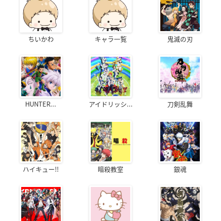
ちいかわ
キャラ一覧
鬼滅の刃
HUNTER...
アイドリッシ...
刀剣乱舞
ハイキュー!!
暗殺教室
銀魂