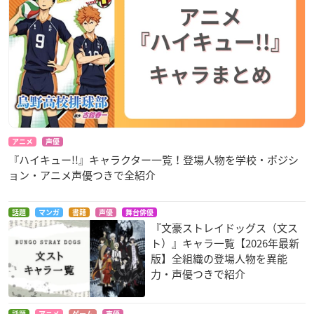
アニメ
声優
『ハイキュー!!』キャラクター一覧！登場人物を学校・ポジシ
ョン・アニメ声優つきで全紹介
話題
マンガ
書籍
声優
舞台俳優
『文豪ストレイドッグス（文ス
ト）』キャラ一覧【2026年最新
版】全組織の登場人物を異能
力・声優つきで紹介