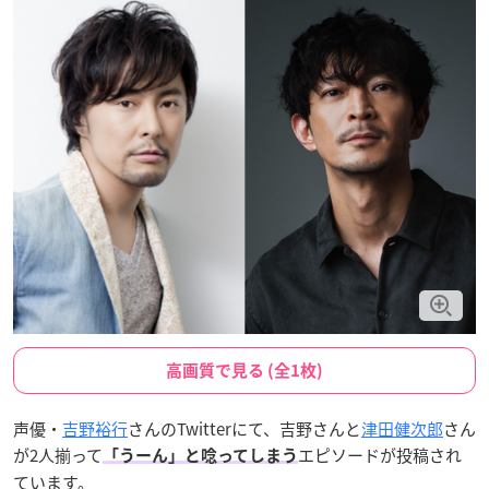
高画質で見る (全1枚)
声優・
吉野裕行
さんのTwitterにて、吉野さんと
津田健次郎
さん
が2人揃って
エピソードが投稿され
「うーん」と唸ってしまう
ています。