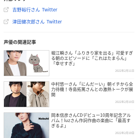
吉野裕行さん Twitter
津田健次郎さん Twitter
声優の関連記事
堀江瞬さん「ふりきり家を出る」可愛すぎ
る朝のエピソードに「これはたまらん」
「幸せすぎ」
2022年2月11日
中村悠一さん「にんだーい」朝イチから全
力待機！寺島拓篤さんとの激熱トークが展
開
2022年2月10日
岡本信彦さんCDデビュー10周年記念アル
バム！luzさん作詞作曲の楽曲に「最高す
ぎるよ」
2022年2月10日