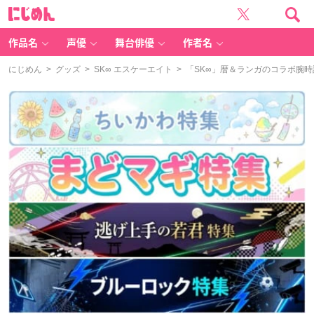
に
じ
め
ん
作品名
声優
舞台俳優
作者名
にじめん
>
グッズ
>
SK∞ エスケーエイト
> 「SK∞」暦＆ランガのコラボ腕